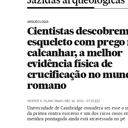
ARQUEOLOGIA
Cientistas descobre
esqueleto com prego
calcanhar, a melhor
evidência física de
crucificação no mun
romano
VICENTE G. OLAYA
|
Madri
|
DEC 10, 2021 - 07:33
EST
Universidade de Cambridge considera ser esse o m
da prática contra escravos e um dos raros casos e
metálica pontiaguda ainda está atravessada no pé