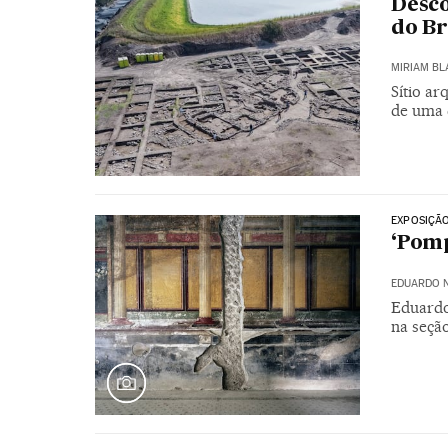
Desco
do B
MIRIAM B
Sítio ar
de uma 
EXPOSIÇÃ
‘Pomp
EDUARDO 
Eduardo
na seçã