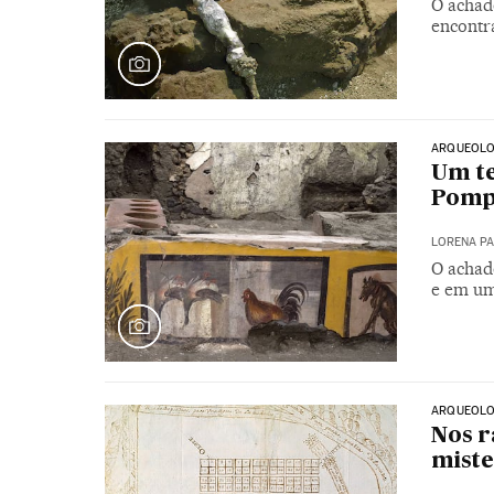
O achad
encontra
ARQUEOLO
Um te
Pomp
LORENA P
O achad
e em um
ARQUEOLO
Nos r
miste