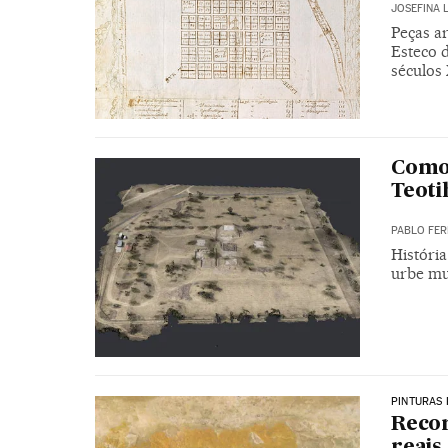
JOSEFINA 
Peças a
Esteco d
séculos 
Como 
Teoti
PABLO FER
História
urbe mu
PINTURAS
Recor
reais