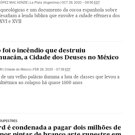
LÓPEZ MAC KENZIE
|
La Plata (Argentina)
|
OCT 29, 2020 - 09:56
EDT
rqueológicas e um documento da coroa espanhola sobre
esafiam a lenda bíblica que envolve a cidade efêmera dos
XVI e XVII
foi o incêndio que destruiu
huacán, a Cidade dos Deuses no México
RI
|
Cidade do México
|
FEB 28, 2020 - 07:39
EST
 de um velho palácio ilumina a luta de classes que levou a
ltiétnica ao colapso há quase 1500 anos
 RUPESTRES
d é condenada a pagar dois milhões de
 por pintar de branco arte rupestre em