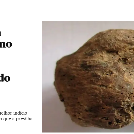
m
 no
do
elhor indício
m que a presilha