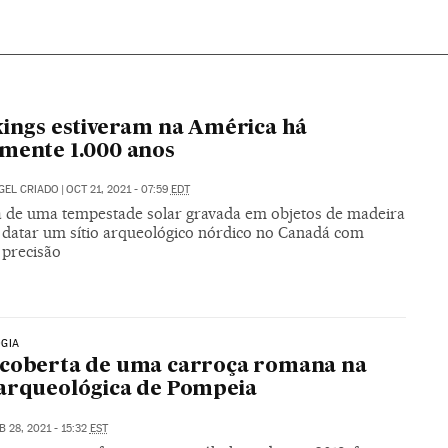
kings estiveram na América há
mente 1.000 anos
GEL CRIADO
|
OCT 21, 2021 - 07:59
EDT
 de uma tempestade solar gravada em objetos de madeira
 datar um sítio arqueológico nórdico no Canadá com
precisão
GIA
scoberta de uma carroça romana na
arqueológica de Pompeia
B 28, 2021 - 15:32
EST