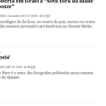
berta em Israel a “Nova York da Idade
ronze”
LANCO
|
Jerusalém
|
OCT 07, 2019 - 18:17
EDT
queológico de En Esur, no centro do país, mostra os restos
das maiores povoações pré-históricas no Oriente Médio.
O
eia’
NAVE
|
SEP 15, 2019 - 16:06
EDT
 Nave é o autor das fotografias publicadas nesta semana
o de Opinião