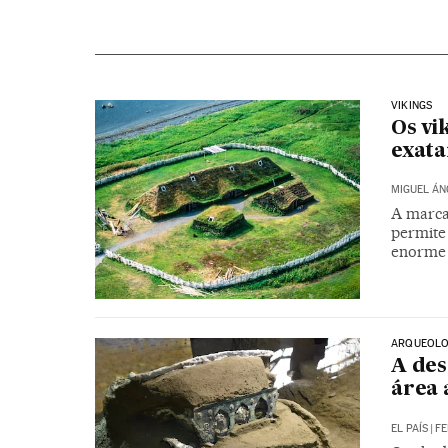
VIKINGS
Os vi
exata
MIGUEL ÁN
A marca
permite
enorme 
ARQUEOLO
A de
área 
EL PAÍS
|
FE