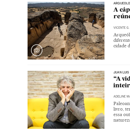
ARQUEOLO
A cáp
reúne
VICENTE G.
Arqueól
diferen
cidade 
JUAN LUIS
“A vi
intei
ADELINE 
Paleoan
livro, t
essa out
natureza