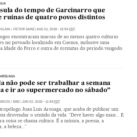
GIA
sula do tempo de Garcinarro que
 ruínas de quatro povos distintos
 OLAYA
/
VÍCTOR SAINZ
|
AUG 01, 2019 - 12:54
EDT
ogos encontraram marcas de ao menos quatro culturas
tes no povoado localizado em Cuenca, inclusive uma
da Idade do Ferro e outra de eremitas do período visigodo
 ARSUAGA
da não pode ser trabalhar a semana
ra e ir ao supermercado no sábado”
MARCOS
/
SINC
|
JUN 02, 2019 - 11:49
EDT
tropólogo Juan Luis Arsuaga, que acaba de publicar um
enta desvendar o sentido da vida: “Deve haver algo mais... E
ra coisa se chama cultura. É a música, a poesia, a
, a beleza...”