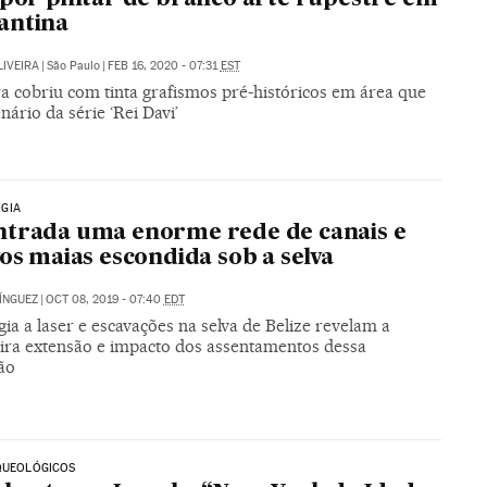
antina
LIVEIRA
|
São Paulo
|
FEB 16, 2020 - 07:31
EST
a cobriu com tinta grafismos pré-históricos em área que
enário da série ‘Rei Davi’
GIA
trada uma enorme rede de canais e
vos maias escondida sob a selva
ÍNGUEZ
|
OCT 08, 2019 - 07:40
EDT
ia a laser e escavações na selva de Belize revelam a
ira extensão e impacto dos assentamentos dessa
ção
QUEOLÓGICOS