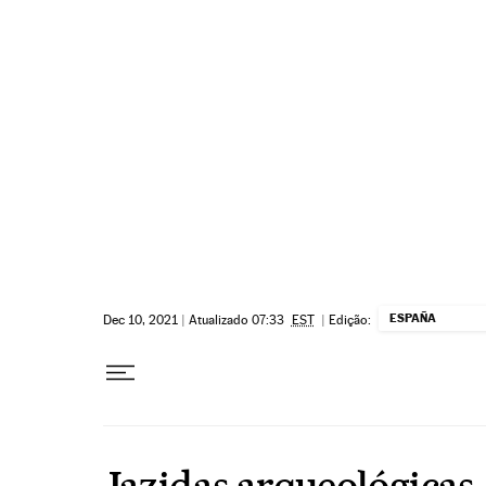
Pular para o conteúdo
ESPAÑA
Dec 10, 2021
|
Atualizado 07:33
EST
|
Edição:
Jazidas arqueológicas