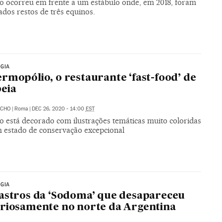
o ocorreu em frente a um estábulo onde, em 2018, foram
dos restos de três equinos.
GIA
rmopólio, o restaurante ‘fast-food’ de
eia
ACHO
|
Roma
|
DEC 26, 2020 - 14:00
EST
o está decorado com ilustrações temáticas muito coloridas
 estado de conservação excepcional
GIA
astros da ‘Sodoma’ que desapareceu
riosamente no norte da Argentina