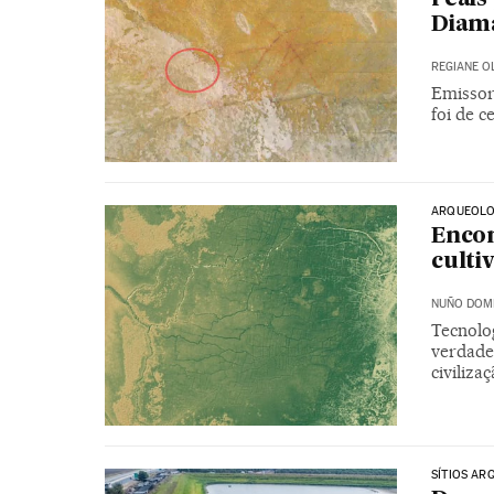
Diam
REGIANE O
Emissor
foi de c
ARQUEOLO
Encon
culti
NUÑO DOM
Tecnolog
verdade
civiliza
SÍTIOS AR