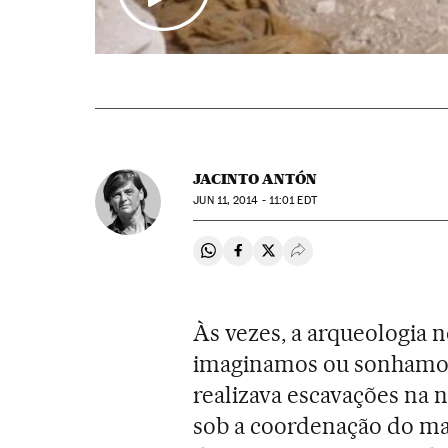
JACINTO ANTÓN
JUN
11, 2014 - 11:01
EDT
Compartir en Whatsapp
Compartir en Facebook
Compartir en Twitter
Desplegar Redes Soci
Às vezes, a arqueologia 
imaginamos ou sonhamos.
realizava escavações na 
sob a coordenação do m