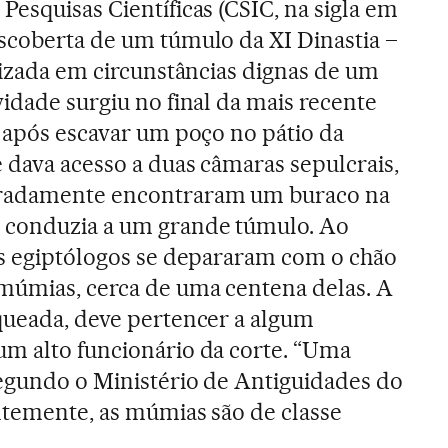
Pesquisas Científicas (CSIC, na sigla em
scoberta de um túmulo da XI Dinastia –
alizada em circunstâncias dignas de um
vidade surgiu no final da mais recente
 após escavar um poço no pátio da
 dava acesso a duas câmaras sepulcrais,
eradamente encontraram um buraco na
 conduzia a um grande túmulo. Ao
os egiptólogos se depararam com o chão
 múmias, cerca de uma centena delas. A
queada, deve pertencer a algum
um alto funcionário da corte. “Uma
egundo o Ministério de Antiguidades do
ntemente, as múmias são de classe