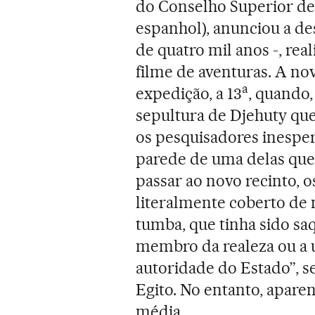
do Conselho Superior de 
espanhol), anunciou a de
de quatro mil anos -, re
filme de aventuras. A no
a
expedição, a 13
, quando,
sepultura de Djehuty que
os pesquisadores inesp
parede de uma delas que
passar ao novo recinto, 
literalmente coberto de
tumba, que tinha sido sa
membro da realeza ou a 
autoridade do Estado”, s
Egito. No entanto, apare
média.