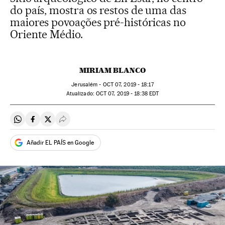
do país, mostra os restos de uma das
maiores povoações pré-históricas no
Oriente Médio.
MIRIAM BLANCO
Jerusalém -
OCT
07, 2019 - 18:17
atualizado:
OCT
07, 2019 - 18:38
EDT
Compartir en Whatsapp
Compartir en Facebook
Compartir en Twitter
Desplegar Redes Sociales
Añadir EL PAÍS en Google