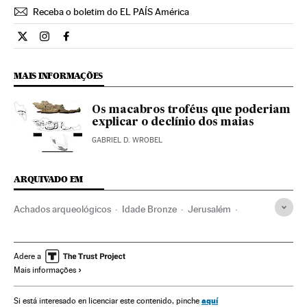
Receba o boletim do EL PAÍS América
Cultura El País Brasil en Twitter
Cultura El País Brasil en Instagram
Cultura El País Brasil en Facebook
MAIS INFORMAÇÕES
Os macabros troféus que poderiam
explicar o declínio dos maias
GABRIEL D. WROBEL
ARQUIVADO EM
Achados arqueológicos
Idade Bronze
Jerusalém
Idade Metais
Israel
Jazidas arqueológicas
Arqueologia
Pré-história
Oriente médio
Ásia
Adere a
Mais informações
História
Ciência
aquí
Si está interesado en licenciar este contenido, pinche