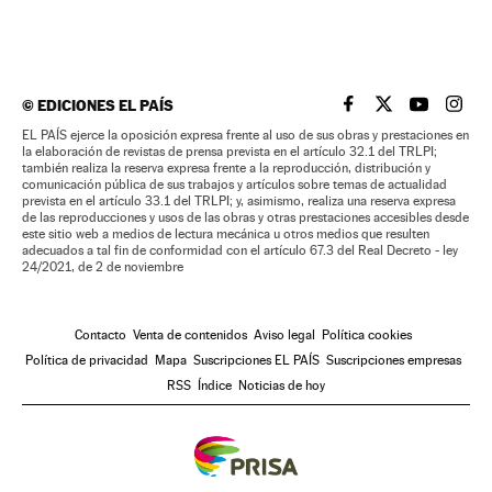
©
EDICIONES EL PAÍS
EL PAÍS BRASIL EN
EL PAÍS BRASI
EL PAÍS B
EL PA
EL PAÍS ejerce la oposición expresa frente al uso de sus obras y prestaciones en
la elaboración de revistas de prensa prevista en el artículo 32.1 del TRLPI;
también realiza la reserva expresa frente a la reproducción, distribución y
comunicación pública de sus trabajos y artículos sobre temas de actualidad
prevista en el artículo 33.1 del TRLPI; y, asimismo, realiza una reserva expresa
de las reproducciones y usos de las obras y otras prestaciones accesibles desde
este sitio web a medios de lectura mecánica u otros medios que resulten
adecuados a tal fin de conformidad con el artículo 67.3 del Real Decreto - ley
24/2021, de 2 de noviembre
Contacto
Venta de contenidos
Aviso legal
Política cookies
Política de privacidad
Mapa
Suscripciones EL PAÍS
Suscripciones empresas
RSS
Índice
Noticias de hoy