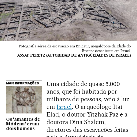
Fotografia aérea da escavação em En Esur, megalópole da Idade do
Bronze descoberta em Israel.
ASSAF PERETZ (AUTORIDAD DE ANTIGÜEDADES DE ISRAEL)
Uma cidade de quase 5.000
MAIS INFORMAÇÕES
anos, que foi habitada por
milhares de pessoas, veio à luz
em
Israel
. O arqueólogo Itai
Elad, o doutor Yitzhak Paz e a
Os ‘amantes de
doutora Dina Shalem,
Módena’ eram
diretores das escavações feitas
dois homens