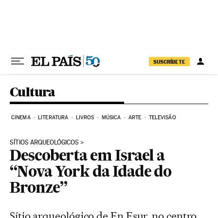
Pular para o conteúdo
SUSCRÍBETE
Cultura
CINEMA
LITERATURA
LIVROS
MÚSICA
ARTE
TELEVISÃO
SÍTIOS ARQUEOLÓGICOS
Descoberta em Israel a
“Nova York da Idade do
Bronze”
Sítio arqueológico de En Esur, no centro