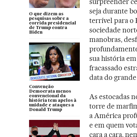
surpreender ce
seja durante b
O que dizem as
terrível para o
pesquisas sobre a
corrida presidencial
de Trump contra
sociedade norte
Biden
manobras, desf
profundamente 
sua história em
fracassado estr
data do grande 
Convenção
Democrata menos
As estocadas no
convencional da
história tem apelos à
torre de marfi
unidade e ataques a
Donald Trump
a América prof
e em quem vota
cara a cara, n