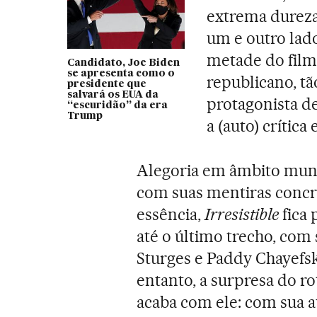
extrema dureza
um e outro lado
metade do filme
Candidato, Joe Biden
se apresenta como o
republicano, tã
presidente que
salvará os EUA da
protagonista d
“escuridão” da era
Trump
a (auto) crítica e
Alegoria em âmbito muni
com suas mentiras concr
essência,
Irresistible
fica 
até o último trecho, com
Sturges e Paddy Chayefsk
entanto, a surpresa do ro
acaba com ele: com sua au