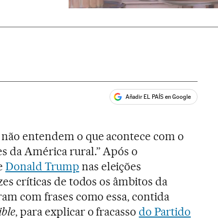
Añadir EL PAÍS en Google
ales
n não entendem o que acontece com o
s da América rural.” Após o
e
Donald Trump
nas eleições
zes críticas de todos os âmbitos da
taram com frases como essa, contida
ible
, para explicar o fracasso
do Partido