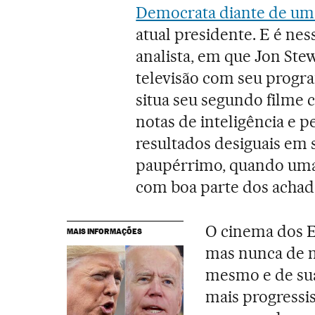
Democrata diante de u
atual presidente. E é n
analista, em que Jon Stew
televisão com seu prog
situa seu segundo filme 
notas de inteligência e 
resultados desiguais em
paupérrimo, quando uma ú
com boa parte dos achado
O cinema dos E
MAIS INFORMAÇÕES
mas nunca de nã
mesmo e de sua
mais progressis