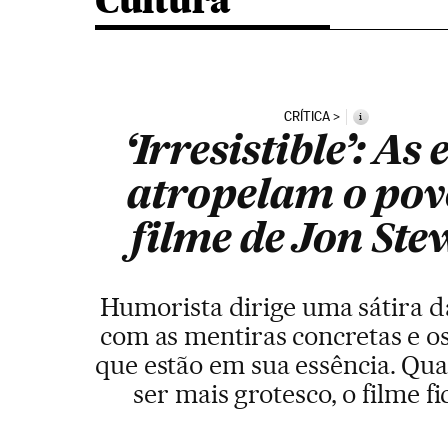
Cultura
CRÍTICA
i
‘Irresistible’: As e
atropelam o pov
filme de Jon Ste
Humorista dirige uma sátira da
com as mentiras concretas e o
que estão em sua essência. Qu
ser mais grotesco, o filme fi