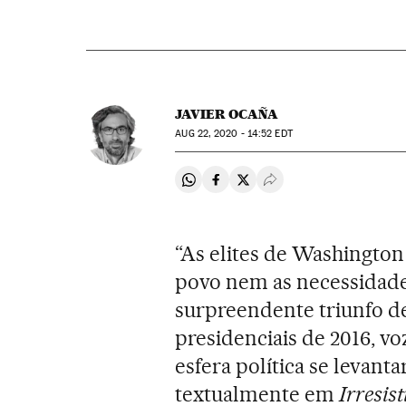
JAVIER OCAÑA
AUG
22, 2020 - 14:52
EDT
Compartir en Whatsapp
Compartir en Facebook
Compartir en Twitter
Desplegar Redes Soci
“As elites de Washingto
povo nem as necessidade
surpreendente triunfo d
presidenciais de 2016, vo
esfera política se levan
textualmente em
Irresist