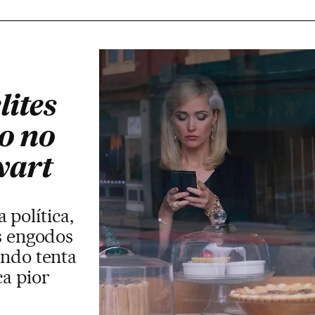
lites
o no
wart
 política,
s engodos
ando tenta
ca pior