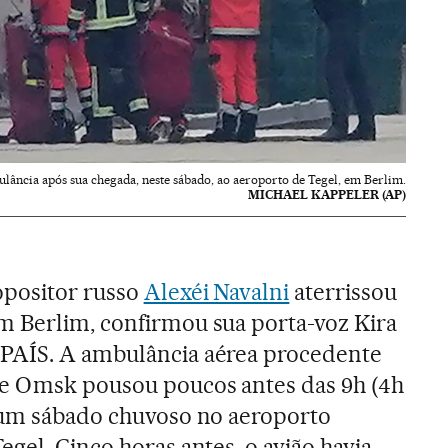
lância após sua chegada, neste sábado, ao aeroporto de Tegel, em Berlim.
MICHAEL KAPPELER (AP)
opositor russo
Alexéi Navalni
aterrissou
m Berlim, confirmou sua porta-voz Kira
PAÍS. A ambulância aérea procedente
e Omsk pousou poucos antes das 9h (4h
e um sábado chuvoso no aeroporto
egel. Cinco horas antes, o avião havia