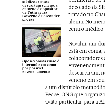
Médicos russos
decolado da Sib
descartam veneno, e
entorno de opositor
de Putin acusa
tratado no Char
Governo de esconder
provas
alemã. No meio
centro médico 
Navalni, um d
está em coma, 
colaboradores 
Oposicionista russo é
envenenamento
internado em coma
por possível
descartaram, n
envenenamento
veneno em seu 
a um distúrbio metabólico
Peace, ONG que organizo
avião particular para a 