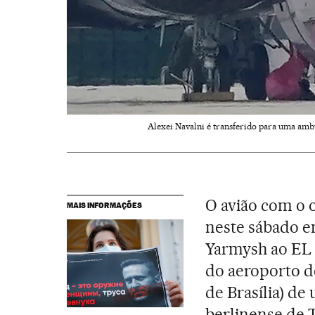
Alexei Navalni é transferido para uma ambu
O avião com o 
MAIS INFORMAÇÕES
neste sábado e
Yarmysh ao EL 
do aeroporto d
de Brasília) d
berlinense de T