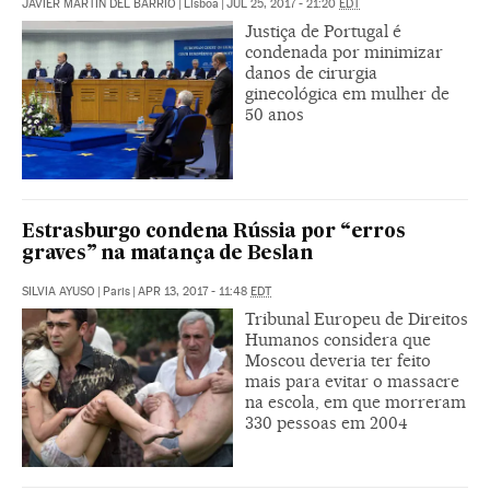
JAVIER MARTÍN DEL BARRIO
|
Lisboa
|
JUL 25, 2017 - 21:20
EDT
Justiça de Portugal é
condenada por minimizar
danos de cirurgia
ginecológica em mulher de
50 anos
Estrasburgo condena Rússia por “erros
graves” na matança de Beslan
SILVIA AYUSO
|
Paris
|
APR 13, 2017 - 11:48
EDT
Tribunal Europeu de Direitos
Humanos considera que
Moscou deveria ter feito
mais para evitar o massacre
na escola, em que morreram
330 pessoas em 2004