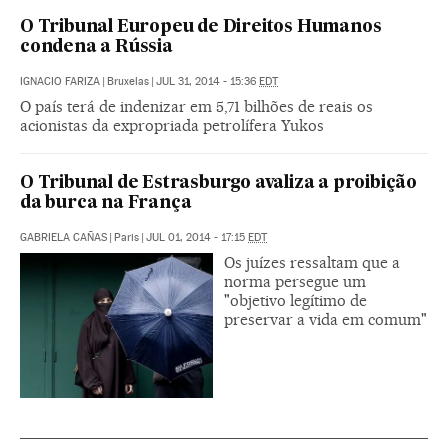
O Tribunal Europeu de Direitos Humanos
condena a Rússia
IGNACIO FARIZA
|
Bruxelas
|
JUL 31, 2014 - 15:36
EDT
O país terá de indenizar em 5,71 bilhões de reais os
acionistas da expropriada petrolífera Yukos
O Tribunal de Estrasburgo avaliza a proibição
da burca na França
GABRIELA CAÑAS
|
Paris
|
JUL 01, 2014 - 17:15
EDT
Os juízes ressaltam que a
norma persegue um
"objetivo legítimo de
preservar a vida em comum"