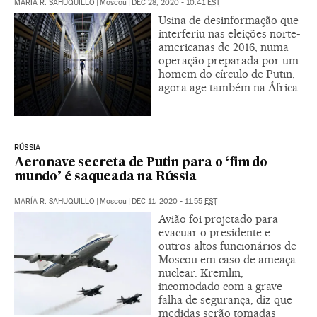
MARÍA R. SAHUQUILLO
|
Moscou
|
DEC 28, 2020 - 10:41
EST
Usina de desinformação que
interferiu nas eleições norte-
americanas de 2016, numa
operação preparada por um
homem do círculo de Putin,
agora age também na África
RÚSSIA
Aeronave secreta de Putin para o ‘fim do
mundo’ é saqueada na Rússia
MARÍA R. SAHUQUILLO
|
Moscou
|
DEC 11, 2020 - 11:55
EST
Avião foi projetado para
evacuar o presidente e
outros altos funcionários de
Moscou em caso de ameaça
nuclear. Kremlin,
incomodado com a grave
falha de segurança, diz que
medidas serão tomadas