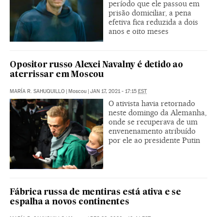
período que ele passou em
prisão domiciliar, a pena
efetiva fica reduzida a dois
anos e oito meses
Opositor russo Alexei Navalny é detido ao
aterrissar em Moscou
MARÍA R. SAHUQUILLO
|
Moscou
|
JAN 17, 2021 - 17:15
EST
O ativista havia retornado
neste domingo da Alemanha,
onde se recuperava de um
envenenamento atribuído
por ele ao presidente Putin
Fábrica russa de mentiras está ativa e se
espalha a novos continentes