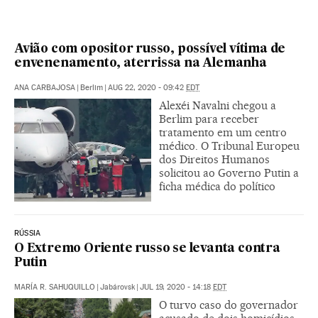
Avião com opositor russo, possível vítima de
envenenamento, aterrissa na Alemanha
ANA CARBAJOSA
|
Berlim
|
AUG 22, 2020 - 09:42
EDT
Alexéi Navalni chegou a
Berlim para receber
tratamento em um centro
médico. O Tribunal Europeu
dos Direitos Humanos
solicitou ao Governo Putin a
ficha médica do político
RÚSSIA
O Extremo Oriente russo se levanta contra
Putin
MARÍA R. SAHUQUILLO
|
Jabárovsk
|
JUL 19, 2020 - 14:18
EDT
O turvo caso do governador