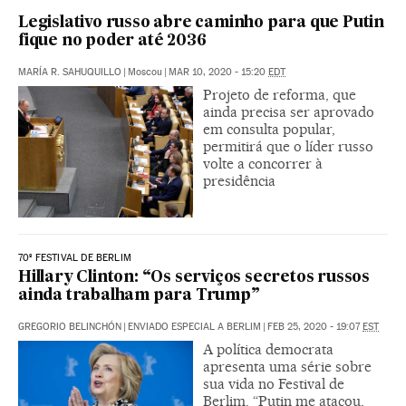
Legislativo russo abre caminho para que Putin
fique no poder até 2036
MARÍA R. SAHUQUILLO
|
Moscou
|
MAR 10, 2020 - 15:20
EDT
Projeto de reforma, que
ainda precisa ser aprovado
em consulta popular,
permitirá que o líder russo
volte a concorrer à
presidência
70º FESTIVAL DE BERLIM
Hillary Clinton: “Os serviços secretos russos
ainda trabalham para Trump”
GREGORIO BELINCHÓN
|
ENVIADO ESPECIAL A BERLIM
|
FEB 25, 2020 - 19:07
EST
A política democrata
apresenta uma série sobre
sua vida no Festival de
Berlim. “Putin me atacou,