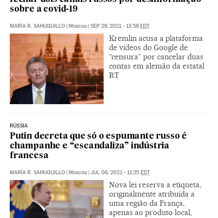
sobre a covid-19
MARÍA R. SAHUQUILLO
|
Moscou
|
SEP 29, 2021 - 13:59
EDT
Kremlin acusa a plataforma
de vídeos do Google de
“censura” por cancelar duas
contas em alemão da estatal
RT
RÚSSIA
Putin decreta que só o espumante russo é
champanhe e “escandaliza” indústria
francesa
MARÍA R. SAHUQUILLO
|
Moscou
|
JUL 06, 2021 - 11:25
EDT
Nova lei reserva a etiqueta,
originalmente atribuída a
uma região da França,
apenas ao produto local,