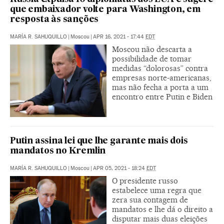
que embaixador volte para Washington, em
resposta às sanções
MARÍA R. SAHUQUILLO
|
Moscou
|
APR 16, 2021 - 17:44
EDT
Moscou não descarta a
possibilidade de tomar
medidas “dolorosas” contra
empresas norte-americanas,
mas não fecha a porta a um
encontro entre Putin e Biden
Putin assina lei que lhe garante mais dois
mandatos no Kremlin
MARÍA R. SAHUQUILLO
|
Moscou
|
APR 05, 2021 - 18:24
EDT
O presidente russo
estabelece uma regra que
zera sua contagem de
mandatos e lhe dá o direito a
disputar mais duas eleições