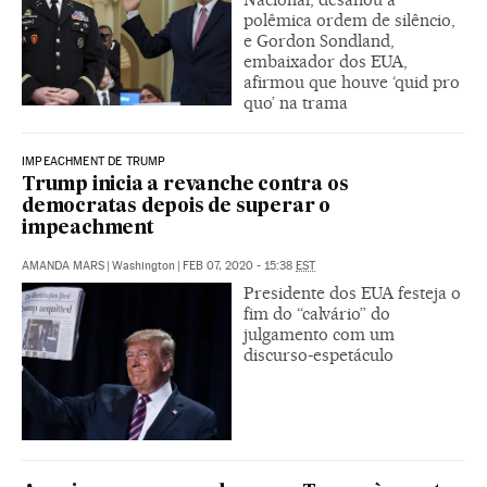
polêmica ordem de silêncio,
e Gordon Sondland,
embaixador dos EUA,
afirmou que houve ‘quid pro
quo’ na trama
IMPEACHMENT DE TRUMP
Trump inicia a revanche contra os
democratas depois de superar o
impeachment
AMANDA MARS
|
Washington
|
FEB 07, 2020 - 15:38
EST
Presidente dos EUA festeja o
fim do “calvário” do
julgamento com um
discurso-espetáculo