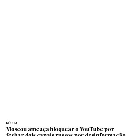
RÚSSIA
Moscou ameaça bloquear o YouTube por
fechar dois canais russos por desinformação