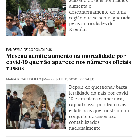
acusado de dois homicídios
alimenta o
descontentamento de uma
região que se sente ignorada
pelas autoridades do
Kremlin
PANDEMIA DE CORONAVÍRUS
Moscou admite aumento na mortalidade por
covid-19 que não aparece nos números oficiais
russos
MARÍA R. SAHUQUILLO
|
Moscou
|
JUN 11, 2020 - 09:24
EDT
Depois de questionar baixa
letalidade do país por covid-
19 e em plena reabertura,
capital russa publica novas
estatísticas que mostram um
conjunto de casos não
contabilizados
nacionalmente