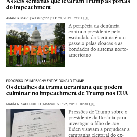
As seis semanas que levaram Trump às portas
do impeachment
AMANDA MARS
|
Washington
|
SEP 28, 2019 - 21:01
EDT
A peripécia da denúncia
contra o presidente pelo
escândalo da Ucrânia é um
passeio pelas cloacas e as
bondades do sistema norte-
americano
PROCESSO DE IMPEACHMENT DE DONALD TRUMP
Os detalhes da trama ucraniana que podem
culminar no impeachment de Trump nos EUA
MARÍA R. SAHUQUILLO
|
Moscou
|
SEP 25, 2019 - 10:30
EDT
Pressões de Trump sobre o
presidente da Ucrânia para
investigar o filho de Joe
Biden visavam a prejudicar a
campanha eleitoral do ex-