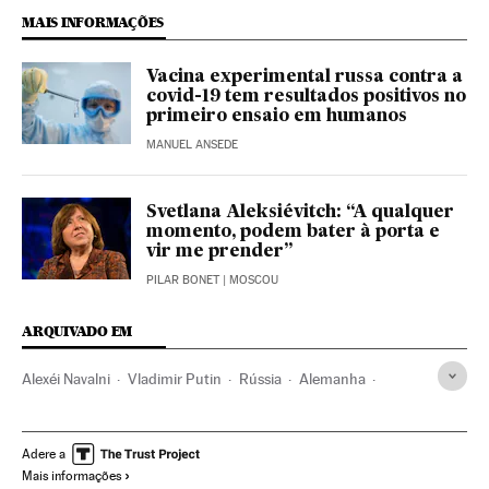
MAIS INFORMAÇÕES
Vacina experimental russa contra a
covid-19 tem resultados positivos no
primeiro ensaio em humanos
MANUEL ANSEDE
Svetlana Aleksiévitch: “A qualquer
momento, podem bater à porta e
vir me prender”
PILAR BONET
| MOSCOU
ARQUIVADO EM
Alexéi Navalni
Vladimir Putin
Rússia
Alemanha
Rusia Unida
Angela Merkel
Venenos
Tentativa assassinato
Sanções
Fake news
Adere a
Mais informações
Oposição política
Sanções econômicas
Kremlin