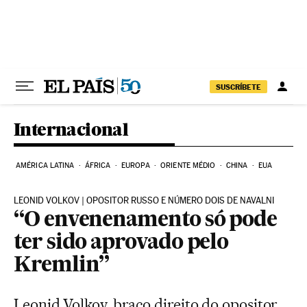
Pular para o conteúdo
SUSCRÍBETE
Internacional
AMÉRICA LATINA
ÁFRICA
EUROPA
ORIENTE MÉDIO
CHINA
EUA
LEONID VOLKOV | OPOSITOR RUSSO E NÚMERO DOIS DE NAVALNI
“O envenenamento só pode
ter sido aprovado pelo
Kremlin”
Leonid Volkov, braço direito do opositor