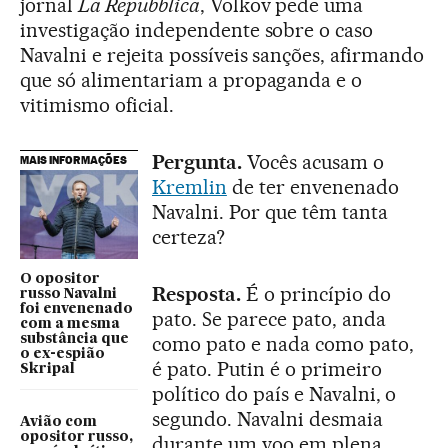
jornal
La Repubblica
, Volkov pede uma
investigação independente sobre o caso
Navalni e rejeita possíveis sanções, afirmando
que só alimentariam a propaganda e o
vitimismo oficial.
Pergunta.
Vocês acusam o
MAIS INFORMAÇÕES
Kremlin
de ter envenenado
Navalni. Por que têm tanta
certeza?
O opositor
Resposta.
É o princípio do
russo Navalni
foi envenenado
pato. Se parece pato, anda
com a mesma
substância que
como pato e nada como pato,
o ex-espião
é pato. Putin é o primeiro
Skripal
político do país e Navalni, o
segundo. Navalni desmaia
Avião com
opositor russo,
durante um voo em plena