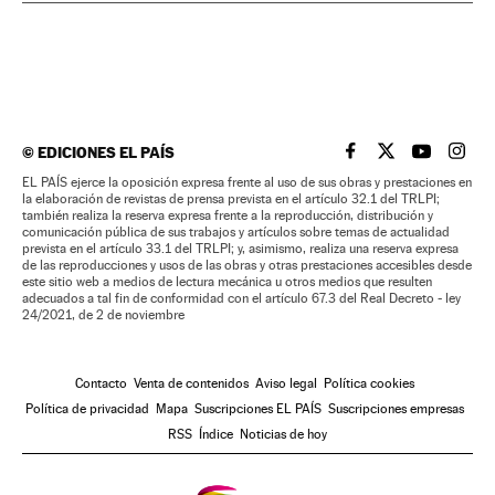
©
EDICIONES EL PAÍS
EL PAÍS BRASIL EN
EL PAÍS BRASI
EL PAÍS B
EL PA
EL PAÍS ejerce la oposición expresa frente al uso de sus obras y prestaciones en
la elaboración de revistas de prensa prevista en el artículo 32.1 del TRLPI;
también realiza la reserva expresa frente a la reproducción, distribución y
comunicación pública de sus trabajos y artículos sobre temas de actualidad
prevista en el artículo 33.1 del TRLPI; y, asimismo, realiza una reserva expresa
de las reproducciones y usos de las obras y otras prestaciones accesibles desde
este sitio web a medios de lectura mecánica u otros medios que resulten
adecuados a tal fin de conformidad con el artículo 67.3 del Real Decreto - ley
24/2021, de 2 de noviembre
Contacto
Venta de contenidos
Aviso legal
Política cookies
Política de privacidad
Mapa
Suscripciones EL PAÍS
Suscripciones empresas
RSS
Índice
Noticias de hoy