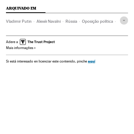
ARQUIVADO EM
Vladimir Putin
Alexéi Navalni
Rússia
Oposição política
Venenos
Intoxicação
Europa
Alemanha
Corrupção
Espionagem
Adere a
Mais informações
aquí
Si está interesado en licenciar este contenido, pinche