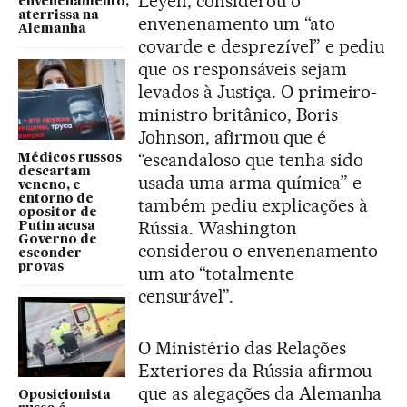
Leyen, considerou o
envenenamento,
aterrissa na
envenenamento um “ato
Alemanha
covarde e desprezível” e pediu
que os responsáveis sejam
levados à Justiça. O primeiro-
ministro britânico, Boris
Johnson, afirmou que é
“escandaloso que tenha sido
Médicos russos
descartam
usada uma arma química” e
veneno, e
entorno de
também pediu explicações à
opositor de
Rússia. Washington
Putin acusa
Governo de
considerou o envenenamento
esconder
provas
um ato “totalmente
censurável”.
O Ministério das Relações
Exteriores da Rússia afirmou
que as alegações da Alemanha
Oposicionista