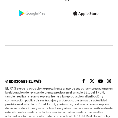
©
EDICIONES EL PAÍS
EL PAÍS BRASIL EN
EL PAÍS BRASI
EL PAÍS B
EL PA
EL PAÍS ejerce la oposición expresa frente al uso de sus obras y prestaciones en
la elaboración de revistas de prensa prevista en el artículo 32.1 del TRLPI;
también realiza la reserva expresa frente a la reproducción, distribución y
comunicación pública de sus trabajos y artículos sobre temas de actualidad
prevista en el artículo 33.1 del TRLPI; y, asimismo, realiza una reserva expresa
de las reproducciones y usos de las obras y otras prestaciones accesibles desde
este sitio web a medios de lectura mecánica u otros medios que resulten
adecuados a tal fin de conformidad con el artículo 67.3 del Real Decreto - ley