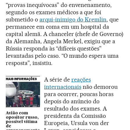
“provas inequívocas” do envenenamento,
segundo os exames médicos a que foi
submetido o
arqui-inimigo do Kremlin
, que
permanece em coma em um hospital da
capital alemã. A chanceler (chefe de Governo)
da Alemanha, Angela Merkel, exigiu que a
Rússia responda às “difíceis questões”
levantadas pelo caso. “O mundo espera uma
resposta”, insistiu.
A série de
reações
MAIS INFORMAÇÕES
internacionais
não demorou
para ocorrer, poucas horas
depois do anúncio do
resultado dos exames. A
Avião com
presidenta da Comissão
opositor russo,
Europeia, Ursula von der
possível vítima
de