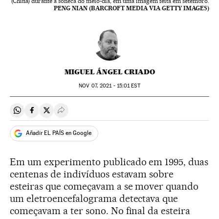
(China) durante a soneca do meio-dia, em uma imagem feita em setembro.
PENG NIAN (BARCROFT MEDIA VIA GETTY IMAGES)
MIGUEL ÁNGEL CRIADO
NOV
07, 2021 - 15:01
EST
Compartir en Whatsapp
Compartir en Facebook
Compartir en Twitter
Desplegar Redes Sociales
Añadir EL PAÍS en Google
Em um experimento publicado em 1995, duas
centenas de indivíduos estavam sobre
esteiras que começavam a se mover quando
um eletroencefalograma detectava que
começavam a ter sono. No final da esteira