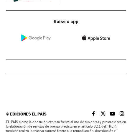
Baixe o app
©
EDICIONES EL PAÍS
EL PAÍS BRASIL EN
EL PAÍS BRASI
EL PAÍS B
EL PA
EL PAÍS ejerce la oposición expresa frente al uso de sus obras y prestaciones en
la elaboración de revistas de prensa prevista en el artículo 32.1 del TRLPI;
también realiza la reserva expresa frente a la reproducción, distribución y