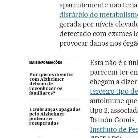
aparentemente não teria 
distúrbio do metabolism
gerada por níveis elevad
detectado com exames la
provocar danos nos órgã
Esta não é a ún
MAIS INFORMAÇÕES
parecem ter e
Por que os doentes
com Alzheimer
chegam a dizer
deixam de
reconhecer os
terceiro tipo de
familiares?
autoimune que 
tipo 2, associa
Lembranças apagadas
pelo Alzheimer
Ramón Gomis, m
podem ser
recuperadas
Instituto de Pe