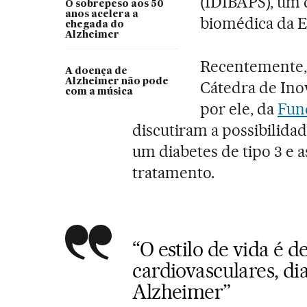
(IDIBAPS), um 
O sobrepeso aos 50
anos acelera a
biomédica da E
chegada do
Alzheimer
Recentemente,
A doença de
Alzheimer não pode
Cátedra de Ino
com a música
por ele, da
Fun
discutiram a possibilida
um diabetes de tipo 3 e a
tratamento.
“O estilo de vida é 
cardiovasculares, d
Alzheimer”