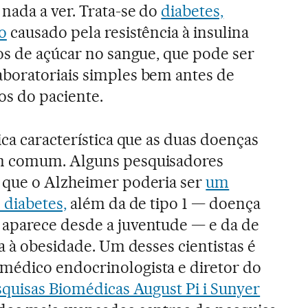
nada a ver. Trata-se do
diabetes,
o
causado pela resistência à insulina
os de açúcar no sangue, que pode ser
boratoriais simples bem antes de
os do paciente.
ica característica que as duas doenças
m comum. Alguns pesquisadores
 que o Alzheimer poderia ser
um
 diabetes,
além da de tipo 1 — doença
aparece desde a juventude — e da de
da à obesidade. Um desses cientistas é
édico endocrinologista e diretor do
squisas Biomédicas August Pi i Sunyer