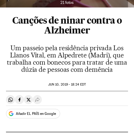
21 fotos
Canções de ninar contra o
Alzheimer
Um passeio pela residência privada Los
Llanos Vital, em Alpedrete (Madri), que
trabalha com bonecos para tratar de uma
dúzia de pessoas com demência
JUN
10, 2019 - 18:24
EDT
Compartir en Whatsapp
Compartir en Facebook
Compartir en Twitter
Desplegar Redes Sociales
Añadir EL PAÍS en Google