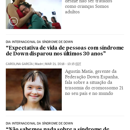
desfile não ser tratados
como crianças Somos
adultos
DIA INTERNACIONAL DA SÍNDROME DE DOWN
“Expectativa de vida de pessoas com síndrome
de Down disparou nos últimos 30 anos”
CAROLINA GARCÍA
|
Madri
|
MAR 21, 2018 - 13:15
EDT
Agustín Matía, gerente da
Federação Down Espanha,
fala sobre a situação da
trissomia do cromossomo 21
no seu país e no mundo
DIA INTERNACIONAL DA SÍNDROME DE DOWN
“Não sabemos nada sobre a síndrome de