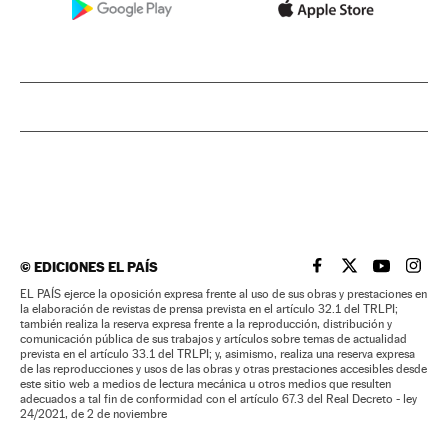
©
EDICIONES EL PAÍS
EL PAÍS BRASIL EN
EL PAÍS BRASI
EL PAÍS B
EL PA
EL PAÍS ejerce la oposición expresa frente al uso de sus obras y prestaciones en
la elaboración de revistas de prensa prevista en el artículo 32.1 del TRLPI;
también realiza la reserva expresa frente a la reproducción, distribución y
comunicación pública de sus trabajos y artículos sobre temas de actualidad
prevista en el artículo 33.1 del TRLPI; y, asimismo, realiza una reserva expresa
de las reproducciones y usos de las obras y otras prestaciones accesibles desde
este sitio web a medios de lectura mecánica u otros medios que resulten
adecuados a tal fin de conformidad con el artículo 67.3 del Real Decreto - ley
24/2021, de 2 de noviembre