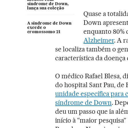
síndrome de Down,
lança sua coleção
Quase a totali
Down apresenta
A síndrome de Down
excede o
enquanto 80% 
cromossomo 21
Alzheimer
. A 
se localiza também o gen
característica da doença
O médico Rafael Blesa, 
do hospital Sant Pau, de
unidade específica para
síndrome de Down
. Dep
deu um passo que ia alé
início à “maior pesquisa