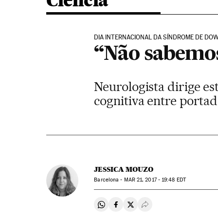
Ciência
DIA INTERNACIONAL DA SÍNDROME DE DO
“Não sabemos
Neurologista dirige e
cognitiva entre porta
JESSICA MOUZO
Barcelona -
MAR
21, 2017 - 19:48
EDT
Compartir en Whatsapp
Compartir en Facebook
Compartir en Twitter
Desplegar Redes Soci