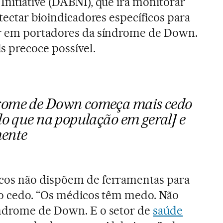
nitiative (DABNI), que irá monitorar
tectar bioindicadores específicos para
r em portadores da síndrome de Down.
s precoce possível.
rome de Down começa mais cedo
do que na população em geral] e
mente
cos não dispõem de ferramentas para
go cedo. “Os médicos têm medo. Não
ndrome de Down. E o setor de
saúde