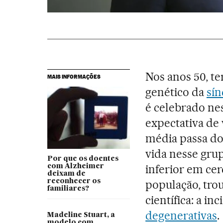
Nos anos 50, te
MAIS INFORMAÇÕES
genético da
sí
é celebrado ne
expectativa de
média passa do
vida nesse grup
Por que os doentes
inferior em cer
com Alzheimer
deixam de
reconhecer os
população, tro
familiares?
científica: a in
degenerativas
.
Madeline Stuart, a
modelo com