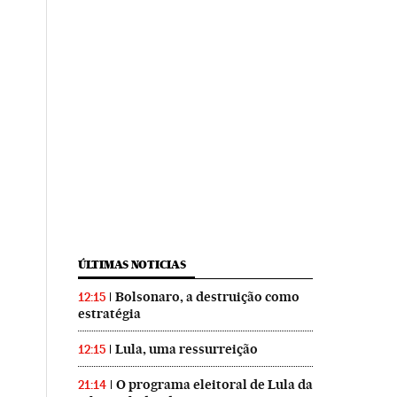
ÚLTIMAS NOTICIAS
Bolsonaro, a destruição como
12:15
estratégia
Lula, uma ressurreição
12:15
O programa eleitoral de Lula da
21:14