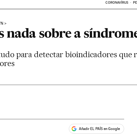
CORONAVÍRUS
PE
WN
 nada sobre a síndrom
studo para detectar bioindicadores que 
dores
Añadir EL PAÍS en Google
ales