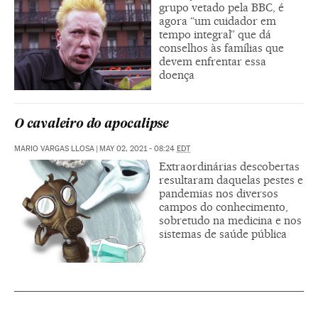
grupo vetado pela BBC, é
agora “um cuidador em
tempo integral” que dá
conselhos às famílias que
devem enfrentar essa
doença
O cavaleiro do apocalipse
MARIO VARGAS LLOSA
|
MAY 02, 2021 - 08:24
EDT
Extraordinárias descobertas
resultaram daquelas pestes e
pandemias nos diversos
campos do conhecimento,
sobretudo na medicina e nos
sistemas de saúde pública