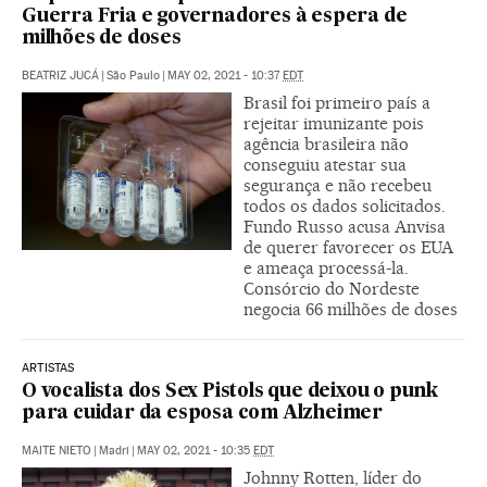
Guerra Fria e governadores à espera de
milhões de doses
BEATRIZ JUCÁ
|
São Paulo
|
MAY 02, 2021 - 10:37
EDT
Brasil foi primeiro país a
rejeitar imunizante pois
agência brasileira não
conseguiu atestar sua
segurança e não recebeu
todos os dados solicitados.
Fundo Russo acusa Anvisa
de querer favorecer os EUA
e ameaça processá-la.
Consórcio do Nordeste
negocia 66 milhões de doses
ARTISTAS
O vocalista dos Sex Pistols que deixou o punk
para cuidar da esposa com Alzheimer
MAITE NIETO
|
Madri
|
MAY 02, 2021 - 10:35
EDT
Johnny Rotten, líder do