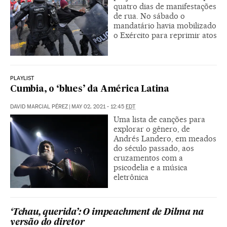
quatro dias de manifestações
de rua. No sábado o
mandatário havia mobilizado
o Exército para reprimir atos
PLAYLIST
Cumbia, o ‘blues’ da América Latina
DAVID MARCIAL PÉREZ
|
MAY 02, 2021 - 12:45
EDT
Uma lista de canções para
explorar o gênero, de
Andrés Landero, em meados
do século passado, aos
cruzamentos com a
psicodelia e a música
eletrônica
‘Tchau, querida’: O impeachment de Dilma na
versão do diretor