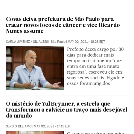
Covas deixa prefeitura de São Paulo para
tratar novos focos de câncer e vice Ricardo
Nunes assume
CARLA JIMÉNEZ
/
GIL ALESSI
|
São Paulo
|
MAY 02, 2021 - 18:26
EDT
Prefeito deixa cargo por 30
dias para dedicar mais
tempo ao tratamento “que
entra em uma fase muito
rigorosa”, escreveu ele em
suas redes sociais. Fígado e
ossos foram atigidos
O mistério de Yul Brynner, a estrela que
transformou a calvície no traço mais desejável
do mundo
SERGIO DEL AMO
|
MAY 02, 2021 - 17:15
EDT
O ator russo virou um mito