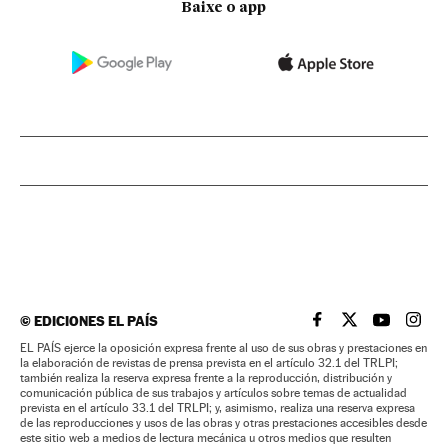
Baixe o app
©
EDICIONES EL PAÍS
EL PAÍS BRASIL EN
EL PAÍS BRASI
EL PAÍS B
EL PA
EL PAÍS ejerce la oposición expresa frente al uso de sus obras y prestaciones en
la elaboración de revistas de prensa prevista en el artículo 32.1 del TRLPI;
también realiza la reserva expresa frente a la reproducción, distribución y
comunicación pública de sus trabajos y artículos sobre temas de actualidad
prevista en el artículo 33.1 del TRLPI; y, asimismo, realiza una reserva expresa
de las reproducciones y usos de las obras y otras prestaciones accesibles desde
este sitio web a medios de lectura mecánica u otros medios que resulten