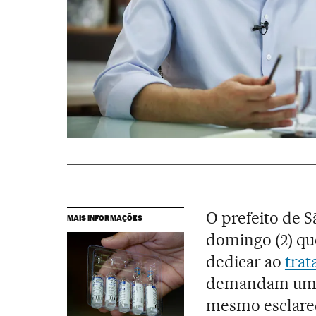
O prefeito de S
MAIS INFORMAÇÕES
domingo (2) que
dedicar ao
trat
demandam um t
mesmo esclarec