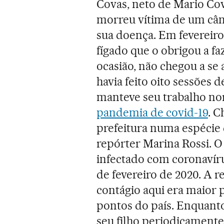
Covas, neto de Mario Co
morreu vítima de um cânc
sua doença. Em fevereir
fígado que o obrigou a fa
ocasião, não chegou a se a
havia feito oito sessões 
manteve seu trabalho n
pandemia de covid-19
. C
prefeitura numa espécie 
repórter Marina Rossi. O
infectado com coronavíru
de fevereiro de 2020. A 
contágio aqui era maior 
pontos do país. Enquanto 
seu filho periodicamente