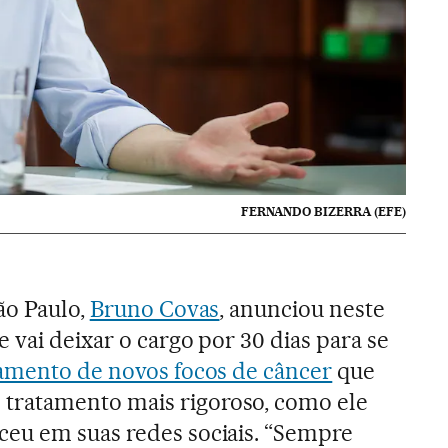
FERNANDO BIZERRA (EFE)
ão Paulo,
Bruno Covas
, anunciou neste
 vai deixar o cargo por 30 dias para se
amento de novos focos de câncer
que
ratamento mais rigoroso, como ele
eu em suas redes sociais. “Sempre