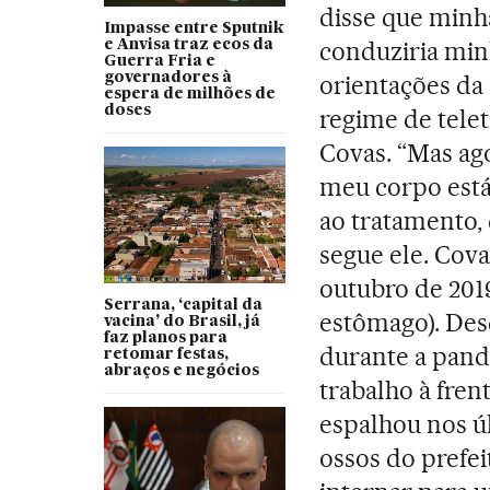
disse que minh
Impasse entre Sputnik
conduziria minh
e Anvisa traz ecos da
Guerra Fria e
governadores à
orientações da
espera de milhões de
doses
regime de telet
Covas. “Mas ago
meu corpo está
ao tratamento,
segue ele. Cova
outubro de 2019
Serrana, ‘capital da
estômago). Des
vacina’ do Brasil, já
faz planos para
durante a pand
retomar festas,
abraços e negócios
trabalho à fren
espalhou nos úl
ossos do prefei