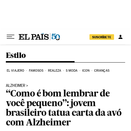
Pular para o conteúdo
SUSCRÍBETE
Estilo
EL VIAJERO
FAMOSOS
REALEZA
S MODA
ICON
CRIANÇAS
ALZHEIMER
“Como é bom lembrar de
você pequeno”: jovem
brasileiro tatua carta da avó
com Alzheimer