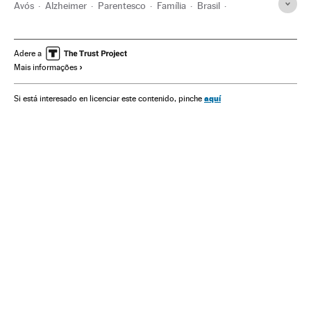
Avós
Alzheimer
Parentesco
Família
Brasil
Doenças
Medicina
Saúde
Sociedade
Verne
Adere a
Mais informações
aquí
Si está interesado en licenciar este contenido, pinche