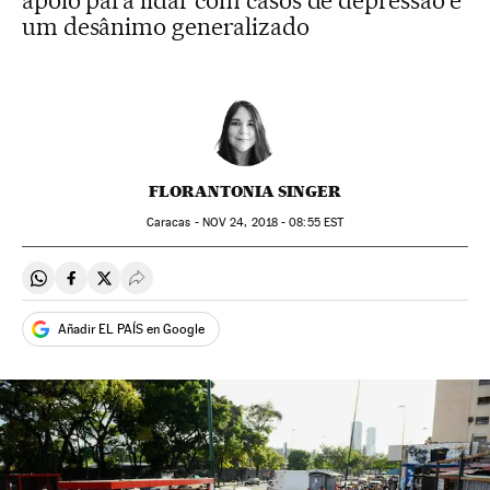
apoio para lidar com casos de depressão e
um desânimo generalizado
FLORANTONIA SINGER
Caracas -
NOV
24, 2018 - 08:55
EST
Compartir en Whatsapp
Compartir en Facebook
Compartir en Twitter
Desplegar Redes Sociales
Añadir EL PAÍS en Google