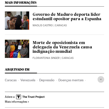
MAIS INFORMAÇÕES
Governo de Maduro deporta líder
estudantil opositor para a Espanha
MAOLIS CASTRO
| CARACAS
Morte de oposicionista em
delegacia da Venezuela causa
indignação mundial
FLORANTONIA SINGER
| CARACAS
ARQUIVADO EM
Caracas
Venezuela
Depressão
Doenças mentais
América do Sul
América Latina
Doenças
América
Medicina
Saúde
Nicolás Maduro
Adere a
Mais informações