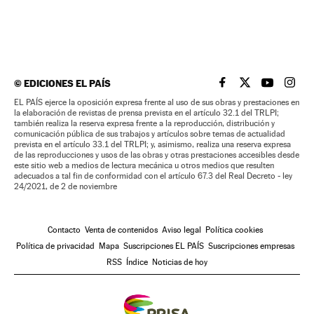
©
EDICIONES EL PAÍS
EL PAÍS BRASIL EN
EL PAÍS BRASI
EL PAÍS B
EL PA
EL PAÍS ejerce la oposición expresa frente al uso de sus obras y prestaciones en
la elaboración de revistas de prensa prevista en el artículo 32.1 del TRLPI;
también realiza la reserva expresa frente a la reproducción, distribución y
comunicación pública de sus trabajos y artículos sobre temas de actualidad
prevista en el artículo 33.1 del TRLPI; y, asimismo, realiza una reserva expresa
de las reproducciones y usos de las obras y otras prestaciones accesibles desde
este sitio web a medios de lectura mecánica u otros medios que resulten
adecuados a tal fin de conformidad con el artículo 67.3 del Real Decreto - ley
24/2021, de 2 de noviembre
Contacto
Venta de contenidos
Aviso legal
Política cookies
Política de privacidad
Mapa
Suscripciones EL PAÍS
Suscripciones empresas
RSS
Índice
Noticias de hoy