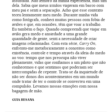
assustada. Não lembro da minha experiência, mas sim
dela. Sabia que meus irmãos viajavam em barco com
meu pai e senti a separação. Acho que esse contexto
teceu lentamente meu medo. Durante minha vida
como fotógrafa, conheci muitas pessoas com fobia de
aviões e que, em ocasiões, têm que voar a trabalho.
Eu também o faço. Quando compreendi que viajar em
avião gera medo e ansiedade a uma grande
quantidade de gente, senti a necessidade de criar
imagens relacionadas. Com esta série,
Carry On
,
enfrento-me metaforicamente a conceitos como
existência, controle e tempo através da ideia do medo
ao voo: tempo que nos preocupa não viver
plenamente, vidas que confiamos a um piloto que não
conhecemos e que sentimos que poderiam ser
interrompidas de repente. Trata-se da inquietude de
não ser donos dos acontecimentos em um mundo
onde tratar de ter o controle se converteu em uma
compulsão. Levamos nossas emoções com nossa
bagagem de mão.
GUIA BESANA