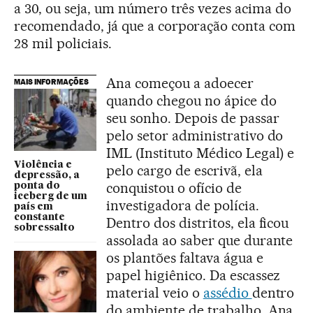
a 30, ou seja, um número três vezes acima do
recomendado, já que a corporação conta com
28 mil policiais.
Ana começou a adoecer
MAIS INFORMAÇÕES
quando chegou no ápice do
seu sonho. Depois de passar
pelo setor administrativo do
IML (Instituto Médico Legal) e
Violência e
pelo cargo de escrivã, ela
depressão, a
conquistou o ofício de
ponta do
iceberg de um
investigadora de polícia.
país em
constante
Dentro dos distritos, ela ficou
sobressalto
assolada ao saber que durante
os plantões faltava água e
papel higiênico. Da escassez
material veio o
assédio
dentro
do ambiente de trabalho. Ana