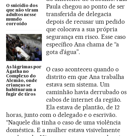
Paula chegou ao ponto de ser
O suicídio dos
que não viram
transferida de delegacia
adultos nesse
mundo
depois de recusar um pedido
corroído
que colocava a sua própria
segurança em risco. Esse caso
específico Ana chama de “a
gota d’água”.
As lágrimas por
O caso aconteceu quando o
Ágatha no
distrito em que Ana trabalha
Complexo do
Alemão, onde
estava sem sistema. Um
crianças se
habituaram a
caminhão havia derrubado os
fugir de tiros
cabos de internet da região.
Ela estava de plantão, de 12
horas, junto com o delegado e o escrivão.
“Naquele dia tinha o caso de uma violência
doméstica. E a mulher estava visivelmente