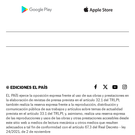
©
EDICIONES EL PAÍS
EL PAÍS BRASIL EN
EL PAÍS BRASI
EL PAÍS B
EL PA
EL PAÍS ejerce la oposición expresa frente al uso de sus obras y prestaciones en
la elaboración de revistas de prensa prevista en el artículo 32.1 del TRLPI;
también realiza la reserva expresa frente a la reproducción, distribución y
comunicación pública de sus trabajos y artículos sobre temas de actualidad
prevista en el artículo 33.1 del TRLPI; y, asimismo, realiza una reserva expresa
de las reproducciones y usos de las obras y otras prestaciones accesibles desde
este sitio web a medios de lectura mecánica u otros medios que resulten
adecuados a tal fin de conformidad con el artículo 67.3 del Real Decreto - ley
24/2021, de 2 de noviembre