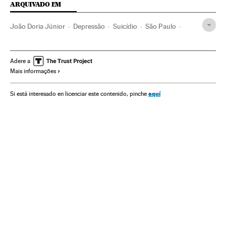
ARQUIVADO EM
João Doria Júnior
Depressão
Suicídio
São Paulo
Doenças mentais
Estado São Paulo
Direitos humanos
Brasil
Polícia
Governo Brasil
América do Sul
Adere a
Mais informações
América Latina
Força segurança
Doenças
Governo
América
Problemas sociais
Saúde
Sociedade
aquí
Si está interesado en licenciar este contenido, pinche
Política
Administração pública
Justiça