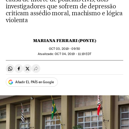
investigadores que sofrem de depressão
criticam assédio moral, machismo e lógica
violenta
MARIANA FERRARI (PONTE)
OCT
03, 2019 - 09:50
atualizado:
OCT
04, 2019 - 11:19
EDT
Compartir en Whatsapp
Compartir en Facebook
Compartir en Twitter
Desplegar Redes Sociales
Añadir EL PAÍS en Google