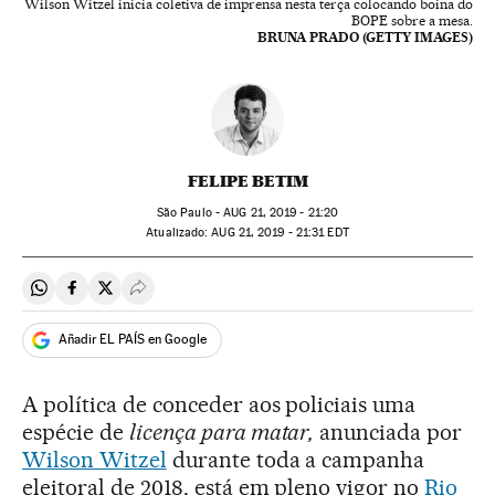
Wilson Witzel inicia coletiva de imprensa nesta terça colocando boina do
BOPE sobre a mesa.
BRUNA PRADO (GETTY IMAGES)
FELIPE BETIM
São Paulo -
AUG
21, 2019 - 21:20
atualizado:
AUG
21, 2019 - 21:31
EDT
Compartir en Whatsapp
Compartir en Facebook
Compartir en Twitter
Desplegar Redes Sociales
Añadir EL PAÍS en Google
A política de conceder aos policiais uma
espécie de
licença para matar,
anunciada por
Wilson Witzel
durante toda a campanha
eleitoral de 2018, está em pleno vigor no
Rio