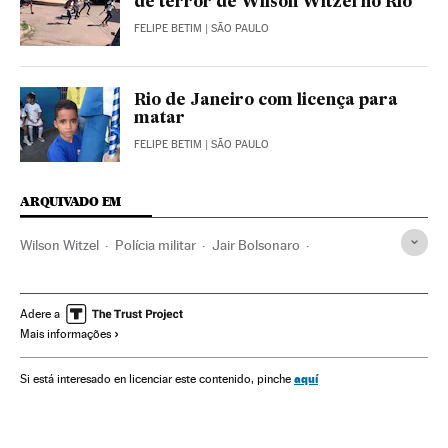
de terror de Wilson Witzel no Rio
FELIPE BETIM
| SÃO PAULO
Rio de Janeiro com licença para
matar
FELIPE BETIM
| SÃO PAULO
ARQUIVADO EM
Wilson Witzel
Polícia militar
Jair Bolsonaro
Violência policial
Favelas
Narcotraficantes
Ação policial
Crime organizado
Narcotráfico
Pobreza
Adere a
Mais informações
Brasil
Polícia
Racismo
América do Sul
América Latina
América
Problemas sociais
Política
aquí
Si está interesado en licenciar este contenido, pinche
Sociedade
Justiça