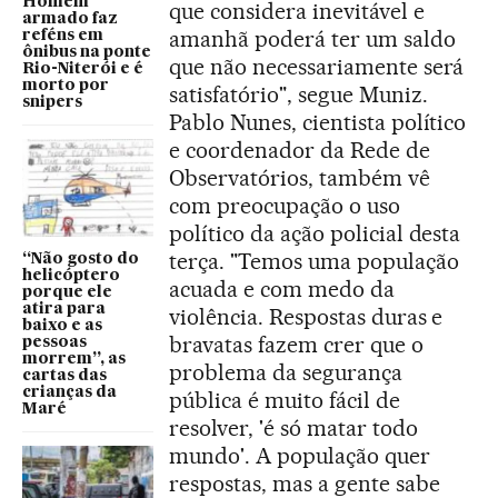
Homem
que considera inevitável e
armado faz
amanhã poderá ter um saldo
reféns em
ônibus na ponte
que não necessariamente será
Rio-Niterói e é
morto por
satisfatório", segue Muniz.
snipers
Pablo Nunes, cientista político
e coordenador da Rede de
Observatórios, também vê
com preocupação o uso
político da ação policial desta
terça. "Temos uma população
“Não gosto do
helicóptero
acuada e com medo da
porque ele
atira para
violência. Respostas duras e
baixo e as
bravatas fazem crer que o
pessoas
morrem”, as
problema da segurança
cartas das
crianças da
pública é muito fácil de
Maré
resolver, 'é só matar todo
mundo'. A população quer
respostas, mas a gente sabe