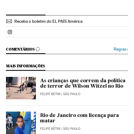
Receba o boletim do EL PAÍS América
Politica El País Brasil en Instagram
COMENTÁRIOS
Regras
›
COMENTÁRIOS
MAIS INFORMAÇÕES
As crianças que correm da política
de terror de Wilson Witzel no Rio
FELIPE BETIM
| SÃO PAULO
Rio de Janeiro com licença para
matar
FELIPE BETIM
| SÃO PAULO