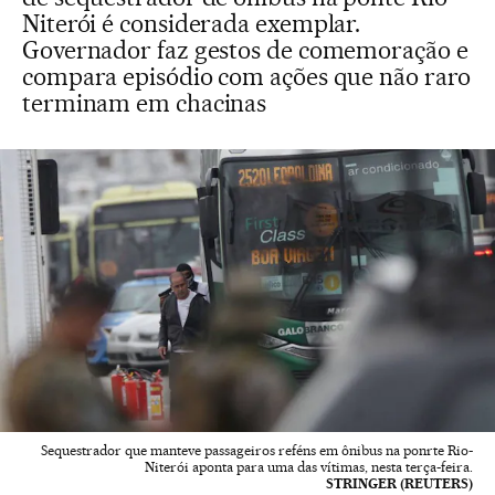
Niterói é considerada exemplar.
Governador faz gestos de comemoração e
compara episódio com ações que não raro
terminam em chacinas
Sequestrador que manteve passageiros reféns em ônibus na ponrte Rio-
Niterói aponta para uma das vítimas, nesta terça-feira.
STRINGER (REUTERS)