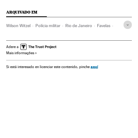
ARQUIVADO EM
Wilson Witzel
Polícia militar
Rio de Janeiro
Favelas
Estado Rio de Janeiro
Forças armadas
Narcotraficantes
Terrorismo Estado
Pobreza
Adere a
Mais informações
Sequestros
Crime organizado
Narcotráfico
Brasil
Racismo
América do Sul
América Latina
Defesa
aquí
Si está interesado en licenciar este contenido, pinche
América
Problemas sociais
Sociedade
Justiça