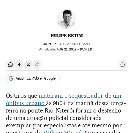
FELIPE BETIM
São Paulo -
AUG
20, 2019 - 22:00
atualizado:
AUG
21, 2019 - 10:57
EDT
Compartir en Whatsapp
Compartir en Facebook
Compartir en Twitter
Desplegar Redes Sociales
Come
Añadir EL PAÍS en Google
Os tiros que
mataram o sequestrador de um
ônibus urbano
às 9h04 da manhã desta terça-
feira na ponte Rio-Niterói foram o desfecho
de uma atuação policial considerada
exemplar por especialistas e até mesmo por
opositores de
Wilson Witzel
. O governador