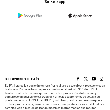
Baixe o app
©
EDICIONES EL PAÍS
EL PAÍS BRASIL EN
EL PAÍS BRASI
EL PAÍS B
EL PA
EL PAÍS ejerce la oposición expresa frente al uso de sus obras y prestaciones en
la elaboración de revistas de prensa prevista en el artículo 32.1 del TRLPI;
también realiza la reserva expresa frente a la reproducción, distribución y
comunicación pública de sus trabajos y artículos sobre temas de actualidad
prevista en el artículo 33.1 del TRLPI; y, asimismo, realiza una reserva expresa
de las reproducciones y usos de las obras y otras prestaciones accesibles desde
este sitio web a medios de lectura mecánica u otros medios que resulten