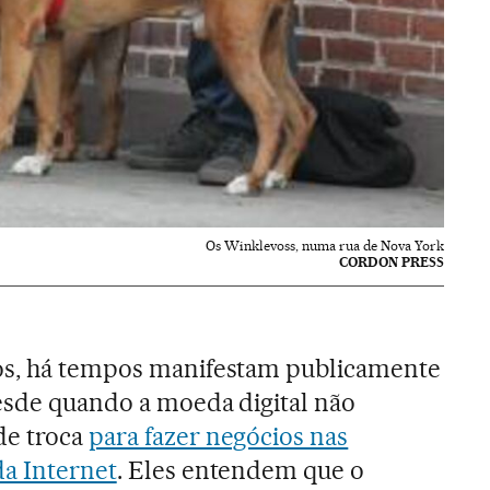
Os Winklevoss, numa rua de Nova York
CORDON PRESS
os, há tempos manifestam publicamente
esde quando a moeda digital não
de troca
para fazer negócios nas
da Internet
. Eles entendem que o