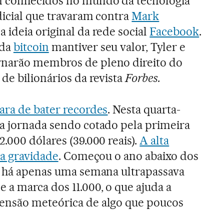
m conhecidos no mundo da tecnologia
dicial que travaram contra
Mark
a ideia original da rede social
Facebook
.
eda
bitcoin
mantiver seu valor, Tyler e
narão membros de pleno direito do
 de bilionários da revista
Forbes
.
ara de bater recordes
. Nesta quarta-
 a jornada sendo cotado pela primeira
2.000 dólares (39.000 reais).
A alta
da gravidade
. Começou o ano abaixo dos
 e há apenas uma semana ultrapassava
 a marca dos 11.000, o que ajuda a
ensão meteórica de algo que poucos