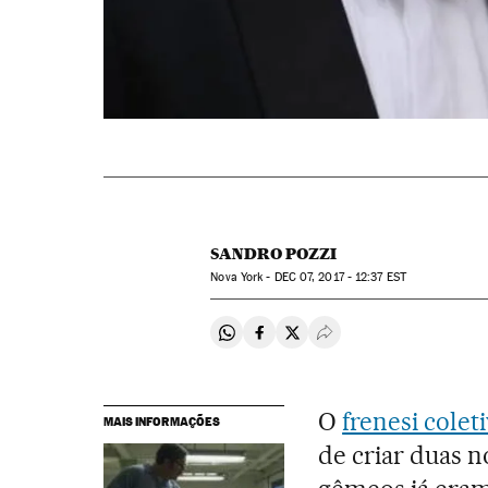
SANDRO POZZI
Nova York -
DEC
07, 2017 - 12:37
EST
Compartir en Whatsapp
Compartir en Facebook
Compartir en Twitter
Desplegar Redes Soci
O
frenesi colet
MAIS INFORMAÇÕES
de criar duas n