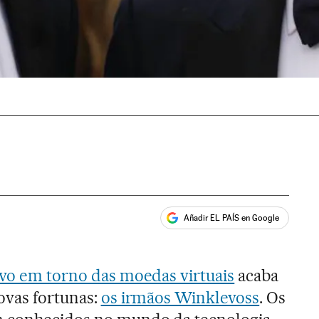
Añadir EL PAÍS en Google
ales
ivo em torno das moedas virtuais
acaba
ovas fortunas:
os irmãos Winklevoss
. Os