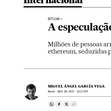
Internacional
BITCOIN
A especulaçã
Milhões de pessoas arr
ethereum, seduzidas p
MIGUEL ÁNGEL GARCÍA VEGA
Madri -
NOV
26, 2017 - 13:17
EST
Compartir en Whatsapp
Compartir en Facebook
Compartir en Twitter
Desplegar Redes Soci