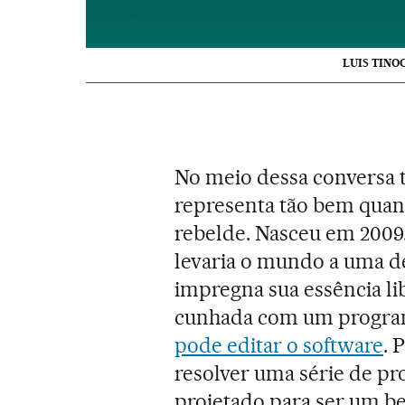
LUIS TINO
No meio dessa conversa t
representa tão bem quant
rebelde. Nasceu em 2009
levaria o mundo a uma dé
impregna sua essência li
cunhada com um program
pode editar o software
. 
resolver uma série de pr
projetado para ser um be