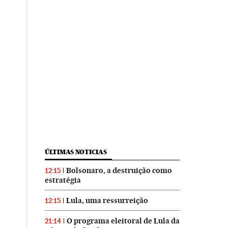
ÚLTIMAS NOTICIAS
Bolsonaro, a destruição como
12:15
estratégia
Lula, uma ressurreição
12:15
O programa eleitoral de Lula da
21:14