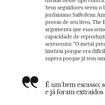
divisas desse tipo contri
Seus seguidores veem o 
jordaniano Saifedean Am
provas de seu livro, The 
argumenta que essa seme
capacidade de reproduzir
acrescenta: “O metal pre
história porque era difíc
supera porque já tem um
É um bem escasso: só
e já foram extraídos