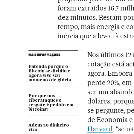
foram extraídos 16,7 mil
dez minutos. Restam pouc
tempo, mais energia e 
inércia que a levou à estr
Nos últimos 12 
MAIS INFORMAÇÕES
cotação está ac
Entenda porque o
Bitcoin se dividiu e
agora. Embora s
agora vive seu
momento de glória
perde 20%, em 
ser um absurdo 
Por que nos
dólares, porqu
ciberataques o
resgate é pedido em
se pergunte, p
bitcoins?
de Economia e 
Adeus ao dinheiro
Harvard
, “se 
vivo