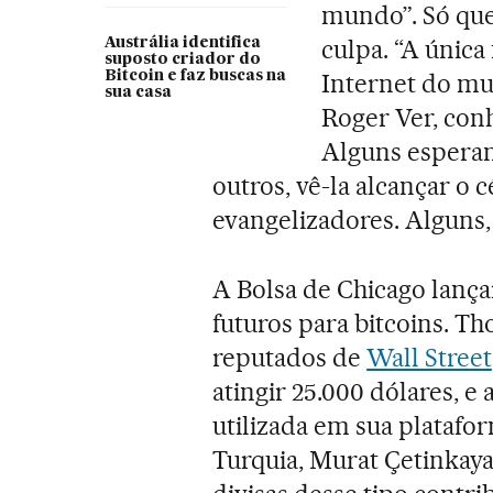
mundo”. Só que
culpa. “A única
Austrália identifica
suposto criador do
Bitcoin e faz buscas na
Internet do mu
sua casa
Roger Ver, conh
Alguns esperam
outros, vê-la alcançar o
evangelizadores. Alguns,
A Bolsa de Chicago lanç
futuros para bitcoins. T
reputados de
Wall Street
atingir 25.000 dólares, e
utilizada em sua platafo
Turquia, Murat Çetinkaya