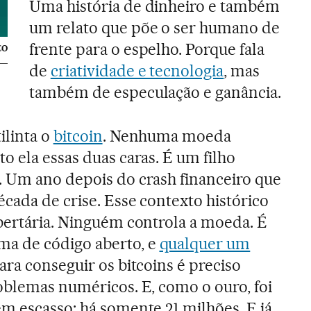
Uma história de dinheiro e também
um relato que põe o ser humano de
frente para o espelho. Porque fala
CO
de
criatividade e tecnologia
, mas
também de especulação e ganância.
ilinta o
bitcoin
. Nenhuma moeda
o ela essas duas caras. É um filho
. Um ano depois do crash financeiro que
cada de crise. Esse contexto histórico
bertária. Ninguém controla a moeda. É
a de código aberto, e
qualquer um
Para conseguir os bitcoins é preciso
oblemas numéricos. E, como o ouro, foi
m escasso: há somente 21 milhões. E já