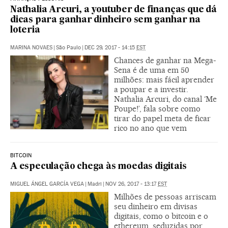
Nathalia Arcuri, a youtuber de finanças que dá
dicas para ganhar dinheiro sem ganhar na
loteria
MARINA NOVAES
|
São Paulo
|
DEC 29, 2017 - 14:15
EST
Chances de ganhar na Mega-
Sena é de uma em 50
milhões: mais fácil aprender
a poupar e a investir.
Nathalia Arcuri, do canal ‘Me
Poupe!’, fala sobre como
tirar do papel meta de ficar
rico no ano que vem
BITCOIN
A especulação chega às moedas digitais
MIGUEL ÁNGEL GARCÍA VEGA
|
Madri
|
NOV 26, 2017 - 13:17
EST
Milhões de pessoas arriscam
seu dinheiro em divisas
digitais, como o bitcoin e o
ethereum, seduzidas por