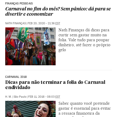
FINANÇAS PESSOAIS
Carnaval no fim do mês? Sem pânico: dá para se
divertir e economizar
NATH FINANÇAS
|
FEB 20, 2020 - 21:36
EST
Nath Finanças dá dicas para
curtir sem gastar muito na
folia. Vale tudo para poupar
dinheiro, até fazer o próprio
gelo
CARNAVAL 2018
Dicas para não terminar a folia do Carnaval
endividado
H. M.
|
São Paulo
|
FEB 11, 2018 - 08:03
EST
Saber quanto você pretende
gastar é essencial para evitar
a ressaca financeira da