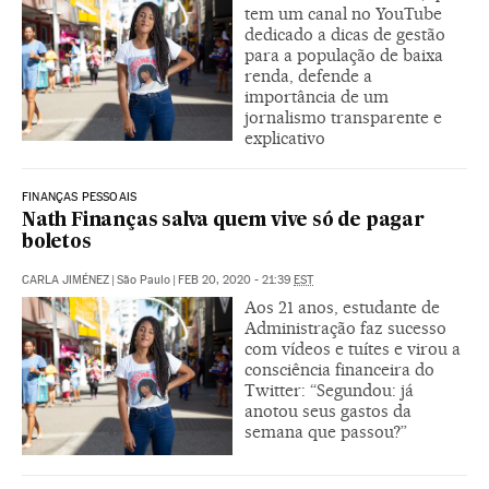
tem um canal no YouTube
dedicado a dicas de gestão
para a população de baixa
renda, defende a
importância de um
jornalismo transparente e
explicativo
FINANÇAS PESSOAIS
Nath Finanças salva quem vive só de pagar
boletos
CARLA JIMÉNEZ
|
São Paulo
|
FEB 20, 2020 - 21:39
EST
Aos 21 anos, estudante de
Administração faz sucesso
com vídeos e tuítes e virou a
consciência financeira do
Twitter: “Segundou: já
anotou seus gastos da
semana que passou?”