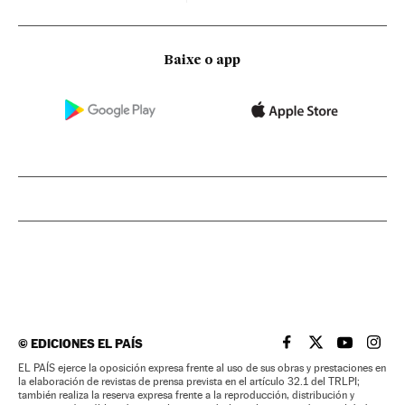
Baixe o app
©
EDICIONES EL PAÍS
EL PAÍS BRASIL EN
EL PAÍS BRASI
EL PAÍS B
EL PA
EL PAÍS ejerce la oposición expresa frente al uso de sus obras y prestaciones en
la elaboración de revistas de prensa prevista en el artículo 32.1 del TRLPI;
también realiza la reserva expresa frente a la reproducción, distribución y