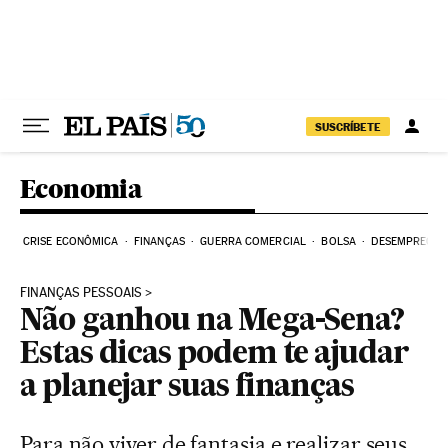
Pular para o conteúdo
SUSCRÍBETE
Economia
CRISE ECONÔMICA
FINANÇAS
GUERRA COMERCIAL
BOLSA
DESEMPREGO
FINANÇAS PESSOAIS
Não ganhou na Mega-Sena?
Estas dicas podem te ajudar
a planejar suas finanças
Para não viver de fantasia e realizar seus