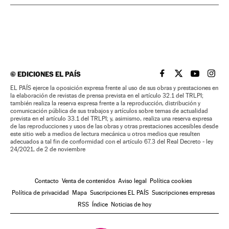
©
EDICIONES EL PAÍS
EL PAÍS BRASIL EN
EL PAÍS BRASI
EL PAÍS B
EL PA
EL PAÍS ejerce la oposición expresa frente al uso de sus obras y prestaciones en
la elaboración de revistas de prensa prevista en el artículo 32.1 del TRLPI;
también realiza la reserva expresa frente a la reproducción, distribución y
comunicación pública de sus trabajos y artículos sobre temas de actualidad
prevista en el artículo 33.1 del TRLPI; y, asimismo, realiza una reserva expresa
de las reproducciones y usos de las obras y otras prestaciones accesibles desde
este sitio web a medios de lectura mecánica u otros medios que resulten
adecuados a tal fin de conformidad con el artículo 67.3 del Real Decreto - ley
24/2021, de 2 de noviembre
Contacto
Venta de contenidos
Aviso legal
Política cookies
Política de privacidad
Mapa
Suscripciones EL PAÍS
Suscripciones empresas
RSS
Índice
Noticias de hoy