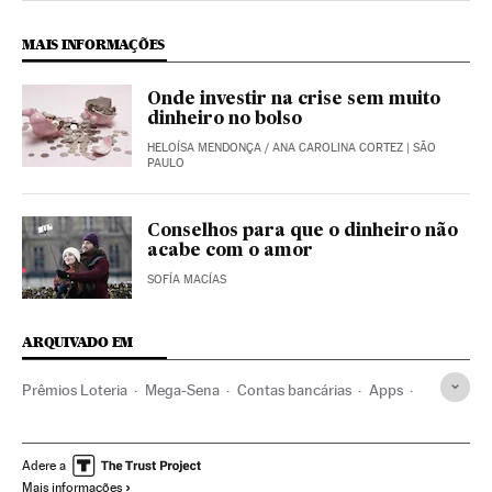
MAIS INFORMAÇÕES
Onde investir na crise sem muito
dinheiro no bolso
HELOÍSA MENDONÇA
/
ANA CAROLINA CORTEZ
| SÃO
PAULO
Conselhos para que o dinheiro não
acabe com o amor
SOFÍA MACÍAS
ARQUIVADO EM
Prêmios Loteria
Mega-Sena
Contas bancárias
Apps
Finanças pessoais
Poupança
Economia doméstica
Loteria
Telefonia celular multimídia
Jogos azar
Adere a
Mais informações