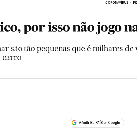
CORONAVÍRUS
PE
o, por isso não jogo na
har são tão pequenas que é milhares de 
 carro
Añadir EL PAÍS en Google
ales