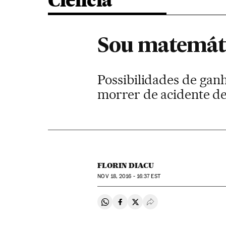
Ciência
Sou matemátic
Possibilidades de gan
morrer de acidente de
FLORIN DIACU
NOV
18, 2016 - 16:37
EST
Compartir en Whatsapp
Compartir en Facebook
Compartir en Twitter
Desplegar Redes Soci