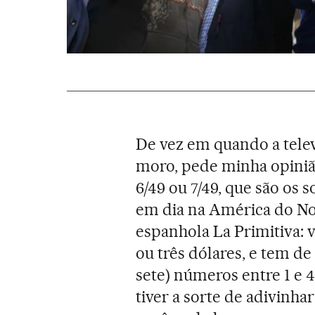
De vez em quando a telev
moro, pede minha opini
6/49 ou 7/49, que são os 
em dia na América do Nor
espanhola La Primitiva: 
ou três dólares, e tem de
sete) números entre 1 e 49
tiver a sorte de adivinh