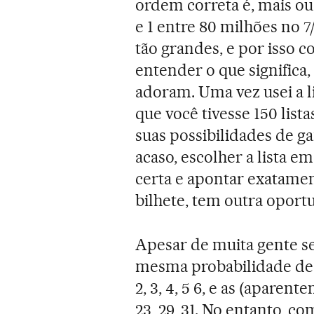
ordem correta é, mais ou
e 1 entre 80 milhões no 7
tão grandes, e por isso 
entender o que significa,
adoram. Uma vez usei a l
que você tivesse 150 list
suas possibilidades de g
acaso, escolher a lista e
certa e apontar exatamen
bilhete, tem outra oport
Apesar de muita gente se
mesma probabilidade de s
2, 3, 4, 5 6, e as (aparen
23, 29, 31. No entanto, 