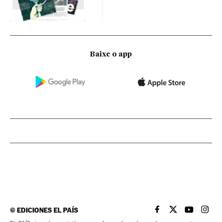
Baixe o app
©
EDICIONES EL PAÍS
EL PAÍS BRASIL EN
EL PAÍS BRASI
EL PAÍS B
EL PA