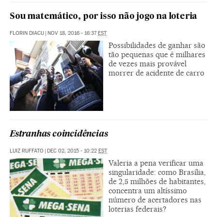
Sou matemático, por isso não jogo na loteria
FLORIN DIACU
|
NOV 18, 2016 - 16:37
EST
Possibilidades de ganhar são
tão pequenas que é milhares
de vezes mais provável
morrer de acidente de carro
Estranhas coincidências
LUIZ RUFFATO
|
DEC 02, 2015 - 10:22
EST
Valeria a pena verificar uma
singularidade: como Brasília,
de 2,5 milhões de habitantes,
concentra um altíssimo
número de acertadores nas
loterias federais?