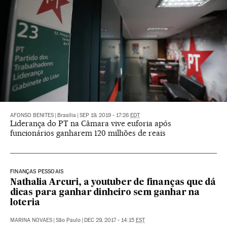
AFONSO BENITES
|
Brasília
|
SEP 19, 2019 - 17:26
EDT
Liderança do PT na Câmara vive euforia após
funcionários ganharem 120 milhões de reais
FINANÇAS PESSOAIS
Nathalia Arcuri, a youtuber de finanças que dá
dicas para ganhar dinheiro sem ganhar na
loteria
MARINA NOVAES
|
São Paulo
|
DEC 29, 2017 - 14:15
EST