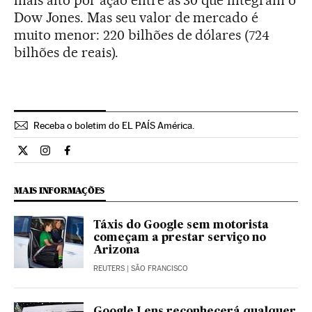
mais alto por ação entre as 30 que integram o
Dow Jones. Mas seu valor de mercado é
muito menor: 220 bilhões de dólares (724
bilhões de reais).
Receba o boletim do EL PAÍS América.
Economia El País Brasil en Twitter
Economia El País Brasil en Instagram
Economia El País Brasil en Facebook
MAIS INFORMAÇÕES
Táxis do Google sem motorista
começam a prestar serviço no
Arizona
REUTERS
| SÃO FRANCISCO