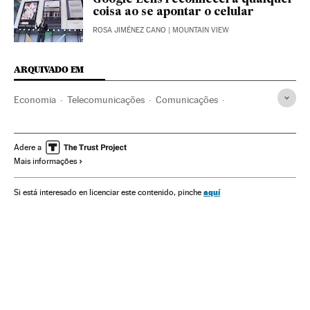
Google Lens reconhecerá qualquer
coisa ao se apontar o celular
ROSA JIMÉNEZ CANO
| MOUNTAIN VIEW
ARQUIVADO EM
Economia
Telecomunicações
Comunicações
Finanças
Wall Street
Google
Motores pesquisa
Alphabet
Bolsa valores
Apple
Internet
Adere a
Mais informações
Mercados financeiros
Empresas
aquí
Si está interesado en licenciar este contenido, pinche