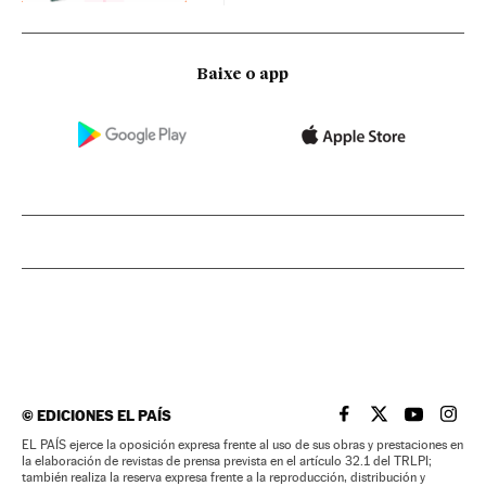
Baixe o app
©
EDICIONES EL PAÍS
EL PAÍS BRASIL EN
EL PAÍS BRASI
EL PAÍS B
EL PA
EL PAÍS ejerce la oposición expresa frente al uso de sus obras y prestaciones en
la elaboración de revistas de prensa prevista en el artículo 32.1 del TRLPI;
también realiza la reserva expresa frente a la reproducción, distribución y