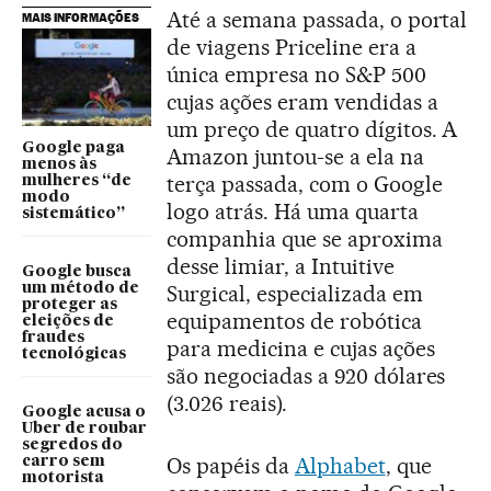
Até a semana passada, o portal
MAIS INFORMAÇÕES
de viagens Priceline era a
única empresa no S&P 500
cujas ações eram vendidas a
um preço de quatro dígitos. A
Google paga
Amazon juntou-se a ela na
menos às
terça passada, com o Google
mulheres “de
modo
logo atrás. Há uma quarta
sistemático”
companhia que se aproxima
desse limiar, a Intuitive
Google busca
um método de
Surgical, especializada em
proteger as
equipamentos de robótica
eleições de
fraudes
para medicina e cujas ações
tecnológicas
são negociadas a 920 dólares
(3.026 reais).
Google acusa o
Uber de roubar
segredos do
Os papéis da
Alphabet
, que
carro sem
motorista