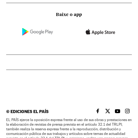
Baixe o app
©
EDICIONES EL PAÍS
EL PAÍS BRASIL EN
EL PAÍS BRASI
EL PAÍS B
EL PA
EL PAÍS ejerce la oposición expresa frente al uso de sus obras y prestaciones en
la elaboración de revistas de prensa prevista en el artículo 32.1 del TRLPI;
también realiza la reserva expresa frente a la reproducción, distribución y
comunicación pública de sus trabajos y artículos sobre temas de actualidad