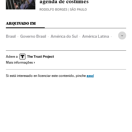
agenda de costumes
RODOLFO BORGES
| SÃO PAULO
ARQUIVADO EM
Brasil
Governo Brasil
América do Sul
América Latina
Governo
América
Administração Estado
Regulamento jurídico
Política
Administração pública
Adere a
Mais informações
Estatuto Desarmamento
Legislação
Justiça
Opinião
Jair Bolsonaro
Licença armas
Presidente Brasil
aquí
Si está interesado en licenciar este contenido, pinche
Armas privadas
Presidência Brasil
Legislação Brasileira
Estatutos legais