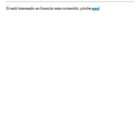
América
Delitos
Conflitos
Problemas sociais
aquí
Si está interesado en licenciar este contenido, pinche
Justiça
Sociedade