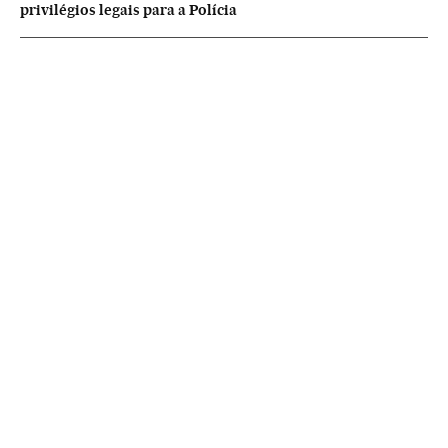
privilégios legais para a Polícia
NEWSLETTERS
Boletín de América
Cada semana en tu cuenta de correo una selección de las noticias,
reportajes y análisis de los periodistas de EL PAÍS con los acontecimientos
más relevantes del continente.