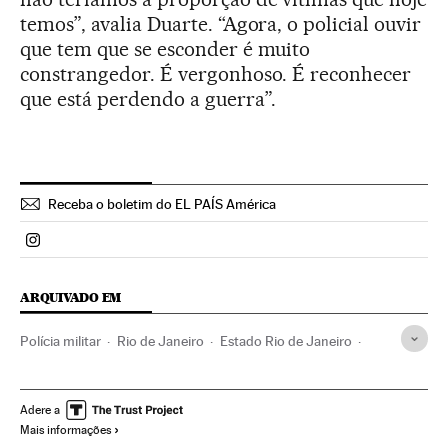
temos”, avalia Duarte. “Agora, o policial ouvir
que tem que se esconder é muito
constrangedor. É vergonhoso. É reconhecer
que está perdendo a guerra”.
Receba o boletim do EL PAÍS América
Politica El País Brasil en Instagram
ARQUIVADO EM
Polícia militar
Rio de Janeiro
Estado Rio de Janeiro
Forças armadas
Narcotráfico
Brasil
Violência
Delitos contra saúde pública
América do Sul
Adere a
Mais informações
América Latina
Defesa
Acontecimentos
Guerra