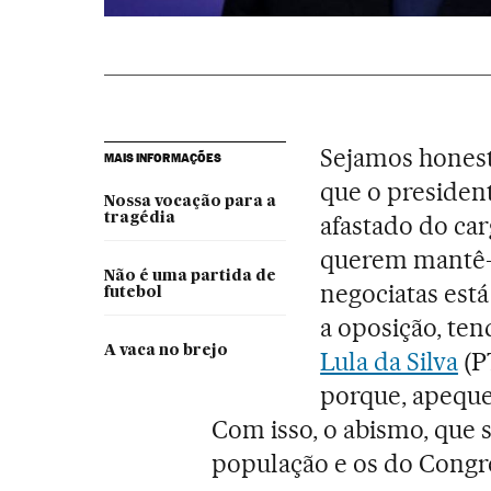
Sejamos honest
MAIS INFORMAÇÕES
que o president
Nossa vocação para a
tragédia
afastado do car
querem mantê-l
Não é uma partida de
negociatas está
futebol
a oposição, ten
A vaca no brejo
Lula da Silva
(PT
porque, apeque
Com isso, o abismo, que 
população e os do Congre