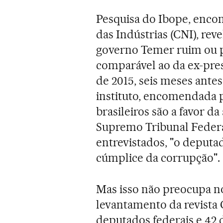
Pesquisa do Ibope, enc
das Indústrias (CNI), rev
governo Temer ruim ou p
comparável ao da ex-pr
de 2015, seis meses ante
instituto, encomendada 
brasileiros são a favor 
Supremo Tribunal Federal
entrevistados, "o deputa
cúmplice da corrupção".
Mas isso não preocupa no
levantamento da revista 
deputados federais e 42 