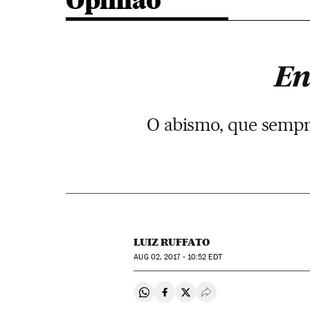
Opinião
En
O abismo, que sempre
LUIZ RUFFATO
AUG
02, 2017 - 10:52
EDT
Compartir en Whatsapp
Compartir en Facebook
Compartir en Twitter
Desplegar Redes Soci