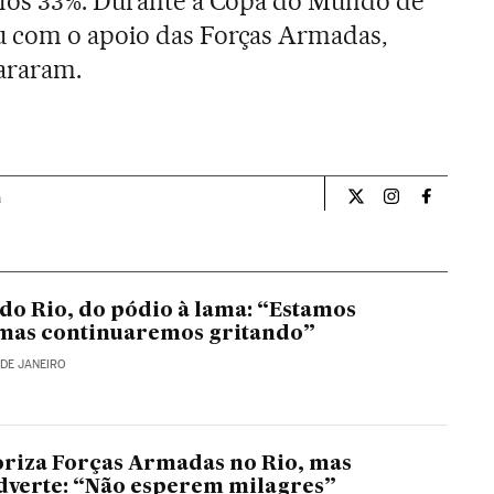
ulos 33%. Durante a Copa do Mundo de
 com o apoio das Forças Armadas,
araram.
a
Internacional El Pa
Internacional
Internac
 do Rio, do pódio à lama: “Estamos
 mas continuaremos gritando”
 DE JANEIRO
riza Forças Armadas no Rio, mas
dverte: “Não esperem milagres”