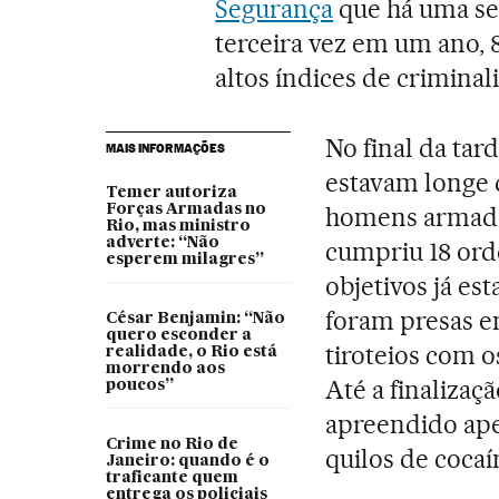
Segurança
que há uma se
terceira vez em um ano, 8
altos índices de criminal
No final da tar
MAIS INFORMAÇÕES
estavam longe 
Temer autoriza
Forças Armadas no
homens armados
Rio, mas ministro
adverte: “Não
cumpriu 18 ord
esperem milagres”
objetivos já es
foram presas e
César Benjamin: “Não
quero esconder a
tiroteios com o
realidade, o Rio está
morrendo aos
Até a finalizaç
poucos”
apreendido apen
Crime no Rio de
quilos de cocaí
Janeiro: quando é o
traficante quem
entrega os policiais