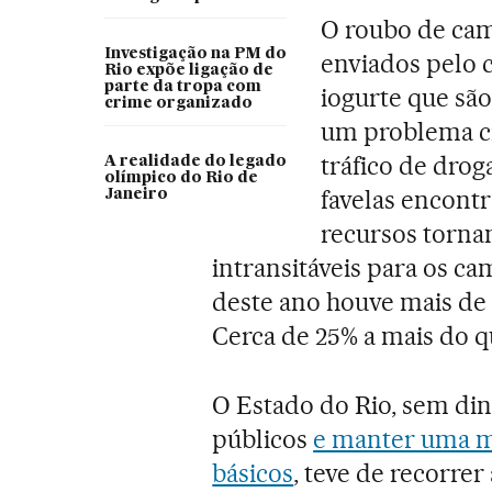
O roubo de cam
Investigação na PM do
enviados pelo c
Rio expõe ligação de
parte da tropa com
iogurte que sã
crime organizado
um problema cr
tráfico de dro
A realidade do legado
olímpico do Rio de
favelas encont
Janeiro
recursos torna
intransitáveis para os c
deste ano houve mais de 5
Cerca de 25% a mais do 
O Estado do Rio, sem din
públicos
e manter uma m
básicos
, teve de recorre