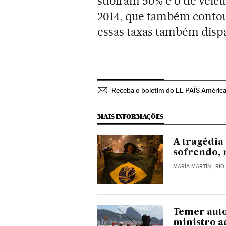
subiram 50% e o de veíc
2014, que também contou
essas taxas também disp
Receba o boletim do EL PAÍS Améric
MAIS INFORMAÇÕES
A tragédia
sofrendo,
MARÍA MARTÍN
| RIO
Temer auto
ministro a