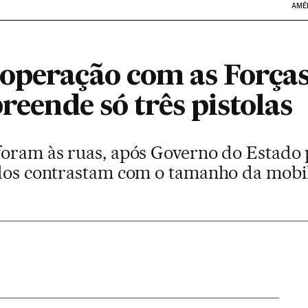
AMÉ
aoperação com as Forç
preende só três pistolas
foram às ruas, após Governo do Estado p
ados contrastam com o tamanho da mobi