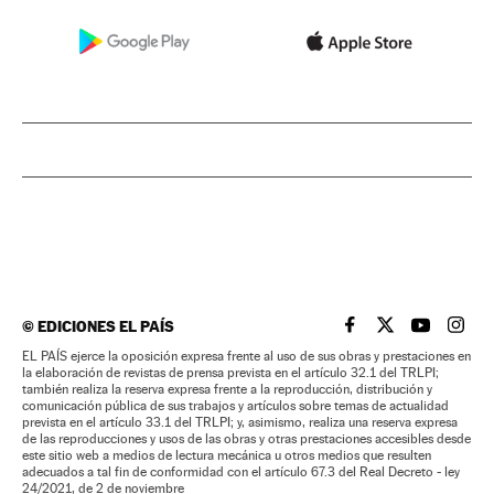
©
EDICIONES EL PAÍS
EL PAÍS BRASIL EN
EL PAÍS BRASI
EL PAÍS B
EL PA
EL PAÍS ejerce la oposición expresa frente al uso de sus obras y prestaciones en
la elaboración de revistas de prensa prevista en el artículo 32.1 del TRLPI;
también realiza la reserva expresa frente a la reproducción, distribución y
comunicación pública de sus trabajos y artículos sobre temas de actualidad
prevista en el artículo 33.1 del TRLPI; y, asimismo, realiza una reserva expresa
de las reproducciones y usos de las obras y otras prestaciones accesibles desde
este sitio web a medios de lectura mecánica u otros medios que resulten
adecuados a tal fin de conformidad con el artículo 67.3 del Real Decreto - ley
24/2021, de 2 de noviembre