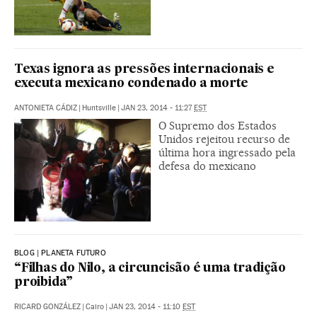
Texas ignora as pressões internacionais e
executa mexicano condenado a morte
ANTONIETA CÁDIZ
|
Huntsville
|
JAN 23, 2014 - 11:27
EST
O Supremo dos Estados
Unidos rejeitou recurso de
última hora ingressado pela
defesa do mexicano
BLOG | PLANETA FUTURO
“Filhas do Nilo, a circuncisão é uma tradição
proibida”
RICARD GONZÁLEZ
|
Cairo
|
JAN 23, 2014 - 11:10
EST