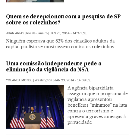
Quem se decepcionou com a pesquisa de SP
sobre os rolezinhos?
JUAN ARIAS
|
Rio de Janeiro
|
JAN 23, 2014 - 14:37
EST
Ninguém esperava que 82% dos cidadãos adultos da
capital paulista se mostrassem contra os rolezinhos
Uma comissão independente pede a
eliminação da vigilância da NSA
YOLANDA MONGE
|
Washington
|
JAN 23, 2014 - 14:09
EST
A agência bipartidária
assegura que o programa de
vigilância apresentou
benefícios “mínimos” na luta
contra o terrorismo e
apresenta graves ameaças à
privacidade