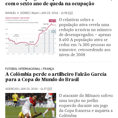
com o sexto ano de queda na ocupação
MANUEL V. GÓMEZ
|
Madri
|
JAN 23, 2014 - 11:56
EST
O relatório sobre a
população ativa revela uma
redução irrisória no número
de desempregados – apenas
8.400 A população ativa se
reduz em 74.300 pessoas no
trimestre, retrocedendo aos
níveis de 2008
FUTEBOL INTERNACIONAL | FRANÇA
A Colômbia perde o artilheiro Falcão García
para a Copa do Mundo do Brasil
AGENCIAS
|
JAN 23, 2014 - 11:37
EST
O atacante do Mônaco sofreu
uma torção no joelho
esquerdo durante um jogo
da Copa francesa e inquieta a
Colômbia