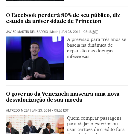
O Facebook perderá 80% de seu público, diz
estudo da universidade de Princeton
JAVIER MARTÍN DEL BARRIO
|
Madri
|
JAN 23, 2014 - 08:16
EST
A previsão para três anos se
baseia na dinâmica de
expansão das doenças
infecciosas
O governo da Venezuela mascara uma nova
desvalorização de sua moeda
ALFREDO MEZA
|
JAN 23, 2014 - 08:16
EST
Quem comprar passagens
para viajar o exterior ou
usar cartões de crédito fora