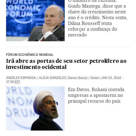
O ministro da Fazenda,
Guido Mantega, disse que a
chave do crescimento neste
ano é o crédito. Nesta sexta,
Dilma Rousseff tenta
reforçar a confiança do
mercado
FÓRUM ECONÔMICO MUNDIAL
Irã abre as portas de seu setor petrolífero ao
investimento ocidental
ÁNGELES ESPINOSA
/
ALICIA GONZÁLEZ
|
Davos (Suiza) / Dubai
|
JAN 23, 2014 -
17:39
EST
Em Davos, Rohaní convida
empresas a apostarem no
principal recurso do país