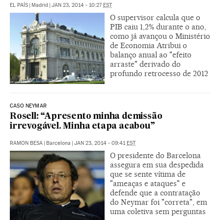
EL PAÍS
|
Madrid
|
JAN 23, 2014 - 10:27
EST
O supervisor calcula que o
PIB caiu 1,2% durante o ano,
como já avançou o Ministério
de Economia Atribui o
balanço anual ao "efeito
arraste" derivado do
profundo retrocesso de 2012
CASO NEYMAR
Rosell: “Apresento minha demissão
irrevogável. Minha etapa acabou”
RAMON BESA
|
Barcelona
|
JAN 23, 2014 - 09:41
EST
O presidente do Barcelona
assegura em sua despedida
que se sente vítima de
"ameaças e ataques" e
defende que a contratação
do Neymar foi "correta", em
uma coletiva sem perguntas