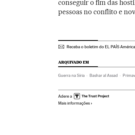
conseguir o fim das host
pessoas no conflito e no
Receba o boletim do EL PAÍS Améric
ARQUIVADO EM
Guerra na Síria
Bashar al Assad
Primav
Conflitos políticos
Oriente médio
Conf
Adere a
Problemas sociais
Sociedade
Mais informações