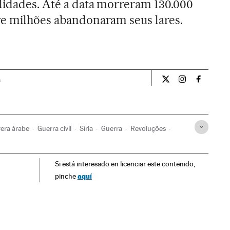
ilidades. Até a data morreram 130.000
ve milhões abandonaram seus lares.
a
Internacional El Pa
Internacional
Internac
era árabe
Guerra civil
Síria
Guerra
Revoluções
litos
Ásia
Política
Protestos sociais
Mal-estar social
Si está interesado en licenciar este contenido,
aquí
pinche