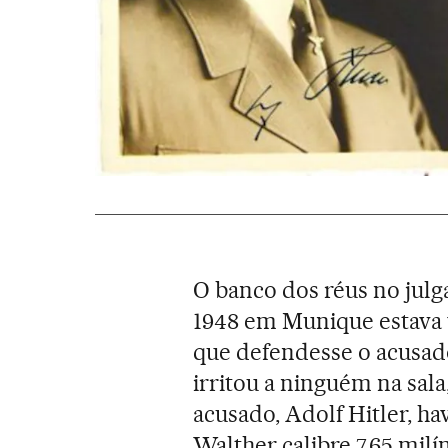
O banco dos réus no jul
1948 em Munique estava 
que defendesse o acusad
irritou a ninguém na sal
acusado, Adolf Hitler, ha
Walther calibre 7,65 milí