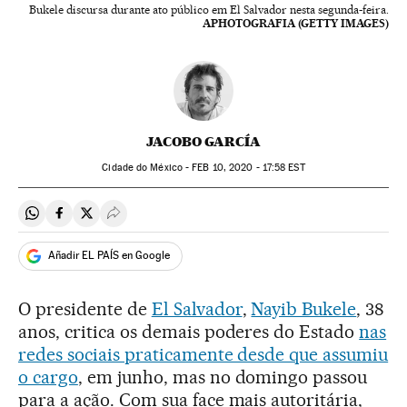
Bukele discursa durante ato público em El Salvador nesta segunda-feira.
APHOTOGRAFIA (GETTY IMAGES)
JACOBO GARCÍA
Cidade do México -
FEB
10, 2020 - 17:58
EST
Compartir en Whatsapp
Compartir en Facebook
Compartir en Twitter
Desplegar Redes Sociales
Añadir EL PAÍS en Google
O presidente de
El Salvador
,
Nayib Bukele
, 38
anos, critica os demais poderes do Estado
nas
redes sociais praticamente desde que assumiu
o cargo
, em junho, mas no domingo passou
para a ação. Com sua face mais autoritária,