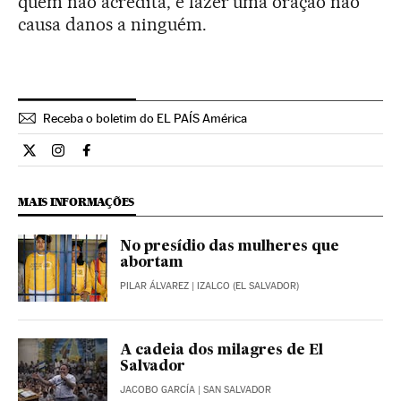
quem não acredita, e fazer uma oração não
causa danos a ninguém.
Receba o boletim do EL PAÍS América
Internacional El País Brasil en Twitter
Internacional El País Brasil en Instagram
Internacional El País Brasil en Facebook
MAIS INFORMAÇÕES
No presídio das mulheres que
abortam
PILAR ÁLVAREZ
| IZALCO (EL SALVADOR)
A cadeia dos milagres de El
Salvador
JACOBO GARCÍA
| SAN SALVADOR