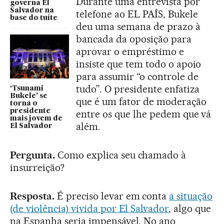
Durante uma entrevista por
governa El
Salvador na
telefone ao EL PAÍS, Bukele
base do tuíte
deu uma semana de prazo à
bancada da oposição para
aprovar o empréstimo e
insiste que tem todo o apoio
para assumir “o controle de
tudo”. O presidente enfatiza
‘Tsunami
Bukele’ se
que é um fator de moderação
torna o
presidente
entre os que lhe pedem que vá
mais jovem de
além.
El Salvador
Pergunta.
Como explica seu chamado à
insurreição?
Resposta.
É preciso levar em conta
a situação
(de violência) vivida por El Salvador
, algo que
na Espanha seria impensável. No ano