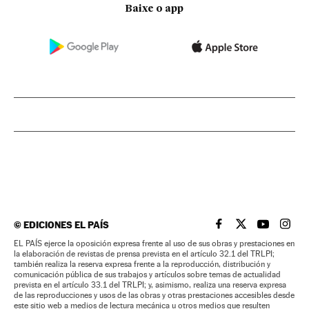
Baixe o app
©
EDICIONES EL PAÍS
EL PAÍS BRASIL EN
EL PAÍS BRASI
EL PAÍS B
EL PA
EL PAÍS ejerce la oposición expresa frente al uso de sus obras y prestaciones en
la elaboración de revistas de prensa prevista en el artículo 32.1 del TRLPI;
también realiza la reserva expresa frente a la reproducción, distribución y
comunicación pública de sus trabajos y artículos sobre temas de actualidad
prevista en el artículo 33.1 del TRLPI; y, asimismo, realiza una reserva expresa
de las reproducciones y usos de las obras y otras prestaciones accesibles desde
este sitio web a medios de lectura mecánica u otros medios que resulten