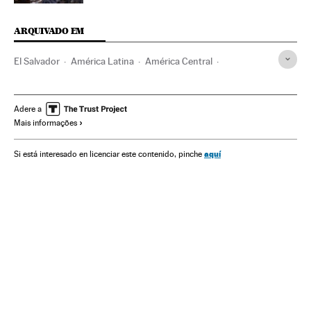
ARQUIVADO EM
El Salvador
América Latina
América Central
Nayib Bukele
Forças armadas
Exército profissional
Exército terra
Extrema direita
Populismo
Adere a
Mais informações
Golpes estado
América
Política
Direitos humanos
OEA
Polícia
aquí
Si está interesado en licenciar este contenido, pinche