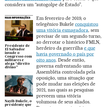
considera um “autogolpe de Estado”.
Em fevereiro de 2019, o
MAIS INFORMAÇÕES
telegênico Bukele
conquistou
uma vitória esmagadora
, sem
precisar de um segundo turno,
ao derrotar o histórico FMLN,
Presidente de
herdeiro da guerrilha
e que
El Salvador
havia governado o país por
invade o
Congresso com
oito anos
. Desde então,
militares e
alega “direito
governa enfrentando uma
divino”
Assembléia controlada pela
oposição, uma situação que
pode mudar nas eleições de
2021, nas quais as pesquisas
preveem uma vitória
volumosa de seus aliados.
Nayib Bukele, o
presidente que