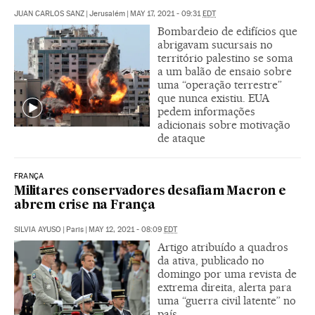
JUAN CARLOS SANZ
|
Jerusalém
|
MAY 17, 2021 - 09:31
EDT
Bombardeio de edifícios que
abrigavam sucursais no
território palestino se soma
a um balão de ensaio sobre
uma “operação terrestre”
que nunca existiu. EUA
pedem informações
adicionais sobre motivação
de ataque
FRANÇA
Militares conservadores desafiam Macron e
abrem crise na França
SILVIA AYUSO
|
Paris
|
MAY 12, 2021 - 08:09
EDT
Artigo atribuído a quadros
da ativa, publicado no
domingo por uma revista de
extrema direita, alerta para
uma “guerra civil latente” no
país