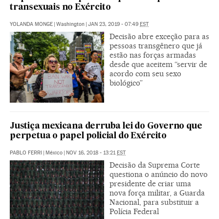
transexuais no Exército
YOLANDA MONGE
|
Washington
|
JAN 23, 2019 - 07:49
EST
Decisão abre exceção para as
pessoas transgênero que já
estão nas forças armadas
desde que aceitem “servir de
acordo com seu sexo
biológico”
Justiça mexicana derruba lei do Governo que
perpetua o papel policial do Exército
PABLO FERRI
|
México
|
NOV 16, 2018 - 13:21
EST
Decisão da Suprema Corte
questiona o anúncio do novo
presidente de criar uma
nova força militar, a Guarda
Nacional, para substituir a
Polícia Federal