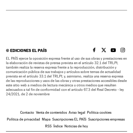
©
EDICIONES EL PAÍS
EL PAÍS BRASIL EN
EL PAÍS BRASI
EL PAÍS B
EL PA
EL PAÍS ejerce la oposición expresa frente al uso de sus obras y prestaciones en
la elaboración de revistas de prensa prevista en el artículo 32.1 del TRLPI;
también realiza la reserva expresa frente a la reproducción, distribución y
comunicación pública de sus trabajos y artículos sobre temas de actualidad
prevista en el artículo 33.1 del TRLPI; y, asimismo, realiza una reserva expresa
de las reproducciones y usos de las obras y otras prestaciones accesibles desde
este sitio web a medios de lectura mecánica u otros medios que resulten
adecuados a tal fin de conformidad con el artículo 67.3 del Real Decreto - ley
24/2021, de 2 de noviembre
Contacto
Venta de contenidos
Aviso legal
Política cookies
Política de privacidad
Mapa
Suscripciones EL PAÍS
Suscripciones empresas
RSS
Índice
Noticias de hoy