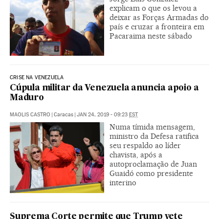
explicam o que os levou a
deixar as Forças Armadas do
país e cruzar a fronteira em
Pacaraima neste sábado
CRISE NA VENEZUELA
Cúpula militar da Venezuela anuncia apoio a
Maduro
MAOLIS CASTRO
|
Caracas
|
JAN 24, 2019 - 09:23
EST
Numa tímida mensagem,
ministro da Defesa ratifica
seu respaldo ao líder
chavista, após a
autoproclamação de Juan
Guaidó como presidente
interino
Suprema Corte permite que Trump vete