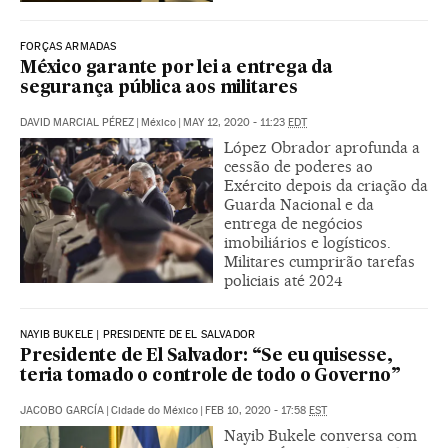
FORÇAS ARMADAS
México garante por lei a entrega da
segurança pública aos militares
DAVID MARCIAL PÉREZ
|
México
|
MAY 12, 2020 - 11:23
EDT
López Obrador aprofunda a
cessão de poderes ao
Exército depois da criação da
Guarda Nacional e da
entrega de negócios
imobiliários e logísticos.
Militares cumprirão tarefas
policiais até 2024
NAYIB BUKELE | PRESIDENTE DE EL SALVADOR
Presidente de El Salvador: “Se eu quisesse,
teria tomado o controle de todo o Governo”
JACOBO GARCÍA
|
Cidade do México
|
FEB 10, 2020 - 17:58
EST
Nayib Bukele conversa com