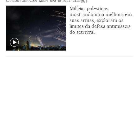
CARLOS TORRALBA
|
Madri
|
MAY 19, 2021 - 11:15
EDT
Milícias palestinas,
mostrando uma melhora em
suas armas, exploram os
limites da defesa antimísseis
do seu rival