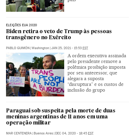
ELEIÇÕES EUA 2020
Biden retira o veto de Trump às pessoas
transgênero no Exército
PABLO GUIMÓN
|
Washington
|
JAN 25, 2021 - 15:53
EST
A ordem executiva assinada
pelo presidente remove a
polêmica proibição imposta
por seu antecessor, que
alegara a suposta
“disruptura” e os custos de
inclusão do grupo
Paraguai sob suspeita pela morte de duas
meninas argentinas de 11 anos em uma
operação militar
MAR CENTENERA
|
Buenos Aires
|
DEC 04, 2020 - 18:45
EST