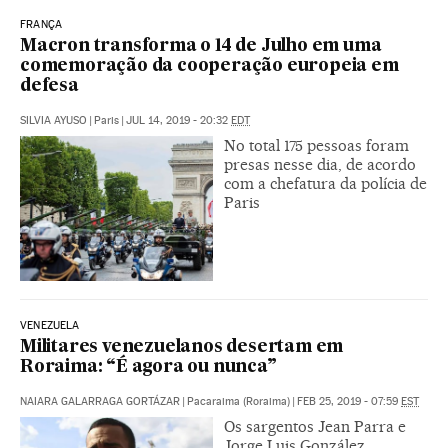
FRANÇA
Macron transforma o 14 de Julho em uma
comemoração da cooperação europeia em
defesa
SILVIA AYUSO
|
Paris
|
JUL 14, 2019 - 20:32
EDT
No total 175 pessoas foram
presas nesse dia, de acordo
com a chefatura da polícia de
Paris
VENEZUELA
Militares venezuelanos desertam em
Roraima: “É agora ou nunca”
NAIARA GALARRAGA GORTÁZAR
|
Pacaraima (Roraima)
|
FEB 25, 2019 - 07:59
EST
Os sargentos Jean Parra e
Jorge Luis González