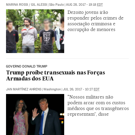
MARINA ROSSI
/
GIL ALESSI
|
São Paulo
|
AUG 28, 2017 - 19:18
EDT
Dezoito jovens irão
responder pelos crimes de
associação criminosa e
corrupção de menores
GOVERNO DONALD TRUMP
Trump proíbe transexuais nas Forças
Armadas dos EUA
JAN MARTÍNEZ AHRENS
|
Washington
|
JUL 26, 2017 - 10:27
EDT
"Nossos militares não
podem arcar com os custos
médicos que os transgêneros
representam”, disse