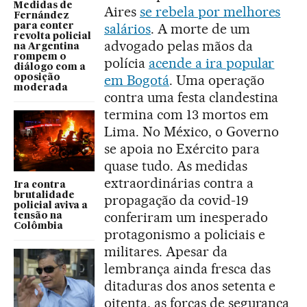
Medidas de
Aires
se rebela por melhores
Fernández
salários
. A morte de um
para conter
revolta policial
advogado pelas mãos da
na Argentina
rompem o
polícia
acende a ira popular
diálogo com a
em Bogotá
. Uma operação
oposição
moderada
contra uma festa clandestina
termina com 13 mortos em
Lima. No México, o Governo
se apoia no Exército para
quase tudo. As medidas
extraordinárias contra a
Ira contra
brutalidade
propagação da covid-19
policial aviva a
conferiram um inesperado
tensão na
Colômbia
protagonismo a policiais e
militares. Apesar da
lembrança ainda fresca das
ditaduras dos anos setenta e
oitenta, as forças de segurança