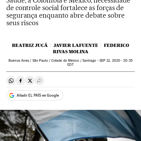
Saúde, à Colômbia e México, necessidade
de controle social fortalece as forças de
segurança enquanto abre debate sobre
seus riscos
BEATRIZ JUCÁ
JAVIER LAFUENTE
FEDERICO
RIVAS MOLINA
Buenos Aires / São Paulo / Cidade do México / Santiago -
SEP
12, 2020 - 20:35
EDT
Compartir en Whatsapp
Compartir en Facebook
Compartir en Twitter
Desplegar Redes Sociales
Añadir EL PAÍS en Google