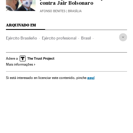
contra Jair Bolsonaro
AFONSO BENITES
| BRASÍLIA
ARQUIVADO EM
Ejército Brasileño
Ejército profesional
Brasil
Argentina
México
Chile
Coronavirus
Militares carrera
Militares reserva
Coronavirus Covid-19
Adere a
Mais informações
Latinoamérica
MS Brasil
Jair Bolsonaro
Hamilton Mourão
Eduardo Pazuello
aquí
Si está interesado en licenciar este contenido, pinche