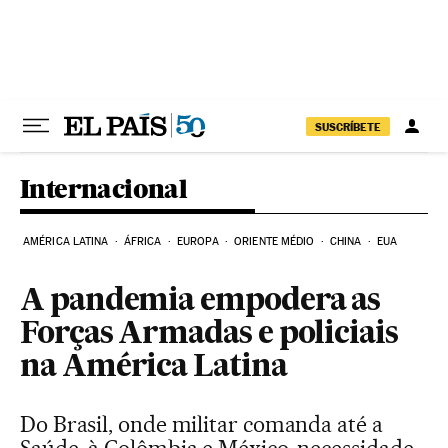
Pular para o conteúdo
SUSCRÍBETE
Internacional
AMÉRICA LATINA
ÁFRICA
EUROPA
ORIENTE MÉDIO
CHINA
EUA
A pandemia empodera as
Forças Armadas e policiais
na América Latina
Do Brasil, onde militar comanda até a