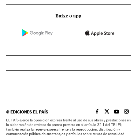
Baixe o app
©
EDICIONES EL PAÍS
EL PAÍS BRASIL EN
EL PAÍS BRASI
EL PAÍS B
EL PA
EL PAÍS ejerce la oposición expresa frente al uso de sus obras y prestaciones en
la elaboración de revistas de prensa prevista en el artículo 32.1 del TRLPI;
también realiza la reserva expresa frente a la reproducción, distribución y
comunicación pública de sus trabajos y artículos sobre temas de actualidad