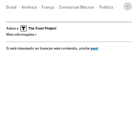
Brasil
América
França
Emmanuel Macron
Política
Militares carreira
Marine Le Pen
Extrema direita
Guerra
Eleições França
Exército profissional
Revistas
Adere a
Mais informações
aquí
Si está interesado en licenciar este contenido, pinche