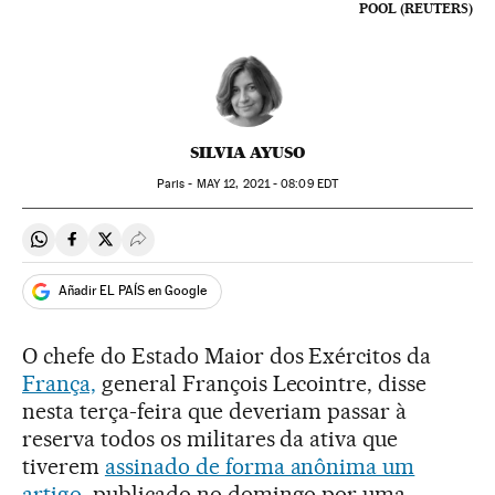
POOL (REUTERS)
SILVIA AYUSO
Paris -
MAY
12, 2021 - 08:09
EDT
Compartir en Whatsapp
Compartir en Facebook
Compartir en Twitter
Desplegar Redes Sociales
Añadir EL PAÍS en Google
O chefe do Estado Maior dos Exércitos da
França,
general François Lecointre, disse
nesta terça-feira que deveriam passar à
reserva todos os militares da ativa que
tiverem
assinado de forma anônima um
artigo
, publicado no domingo por uma