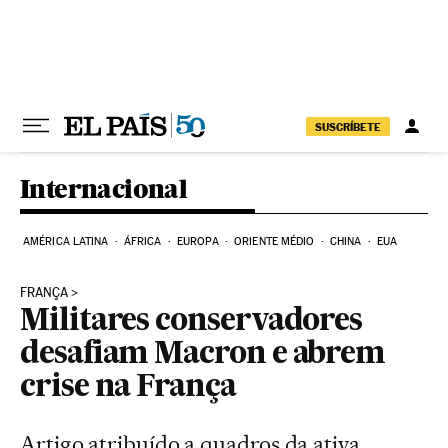
Pular para o conteúdo
SUSCRÍBETE
Internacional
AMÉRICA LATINA
ÁFRICA
EUROPA
ORIENTE MÉDIO
CHINA
EUA
FRANÇA
Militares conservadores
desafiam Macron e abrem
crise na França
Artigo atribuído a quadros da ativa,