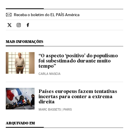
Receba o boletim do EL PAÍS América
Internacional El País Brasil en Twitter
Internacional El País Brasil en Instagram
Internacional El País Brasil en Facebook
MAIS INFORMAÇÕES
“O aspecto ‘positivo’ do populismo
foi subestimado durante muito
tempo”
CARLA MASCIA
Países europeus fazem tentativas
incertas para conter a extrema
direita
MARC BASSETS
| PARIS
ARQUIVADO EM