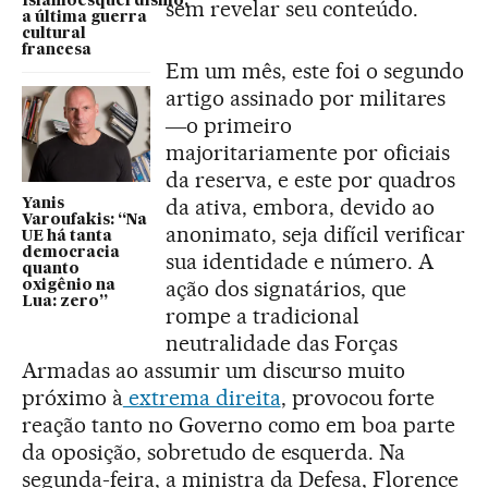
Islamoesquerdismo,
sem revelar seu conteúdo.
a última guerra
cultural
francesa
Em um mês, este foi o segundo
artigo assinado por militares
―o primeiro
majoritariamente por oficiais
da reserva, e este por quadros
da ativa, embora, devido ao
Yanis
Varoufakis: “Na
anonimato, seja difícil verificar
UE há tanta
democracia
sua identidade e número. A
quanto
ação dos signatários, que
oxigênio na
Lua: zero”
rompe a tradicional
neutralidade das Forças
Armadas ao assumir um discurso muito
próximo à
extrema direita
, provocou forte
reação tanto no Governo como em boa parte
da oposição, sobretudo de esquerda. Na
segunda-feira, a ministra da Defesa, Florence