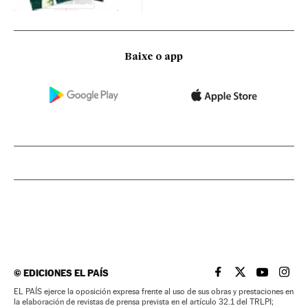
Baixe o app
©
EDICIONES EL PAÍS
EL PAÍS BRASIL EN
EL PAÍS BRASI
EL PAÍS B
EL PA
EL PAÍS ejerce la oposición expresa frente al uso de sus obras y prestaciones en
la elaboración de revistas de prensa prevista en el artículo 32.1 del TRLPI;