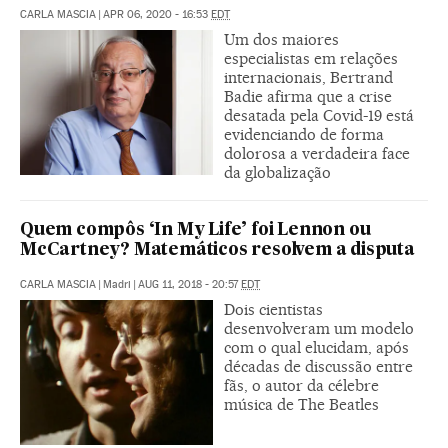
CARLA MASCIA
|
APR 06, 2020 - 16:53
EDT
Um dos maiores
especialistas em relações
internacionais, Bertrand
Badie afirma que a crise
desatada pela Covid-19 está
evidenciando de forma
dolorosa a verdadeira face
da globalização
Quem compôs ‘In My Life’ foi Lennon ou
McCartney? Matemáticos resolvem a disputa
CARLA MASCIA
|
Madri
|
AUG 11, 2018 - 20:57
EDT
Dois cientistas
desenvolveram um modelo
com o qual elucidam, após
décadas de discussão entre
fãs, o autor da célebre
música de The Beatles