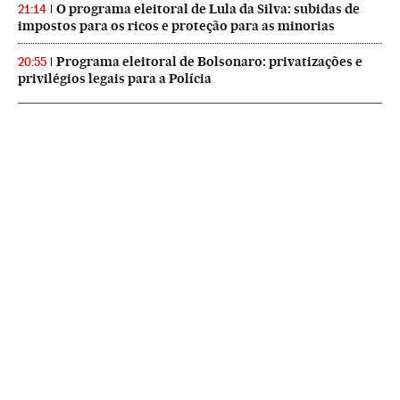
O programa eleitoral de Lula da Silva: subidas de
21:14
impostos para os ricos e proteção para as minorias
Programa eleitoral de Bolsonaro: privatizações e
20:55
privilégios legais para a Polícia
NEWSLETTERS
Boletín de América
Cada semana en tu cuenta de correo una selección de las noticias,
reportajes y análisis de los periodistas de EL PAÍS con los acontecimientos