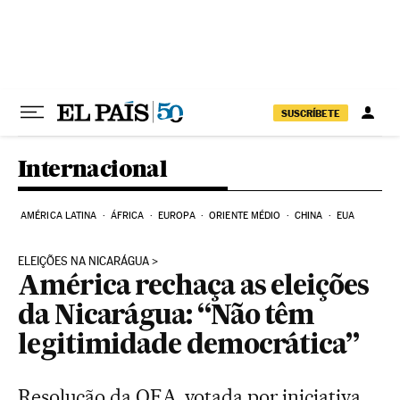
Pular para o conteúdo
SUSCRÍBETE
Internacional
AMÉRICA LATINA
ÁFRICA
EUROPA
ORIENTE MÉDIO
CHINA
EUA
ELEIÇÕES NA NICARÁGUA
América rechaça as eleições
da Nicarágua: “Não têm
legitimidade democrática”
Resolução da OEA, votada por iniciativa