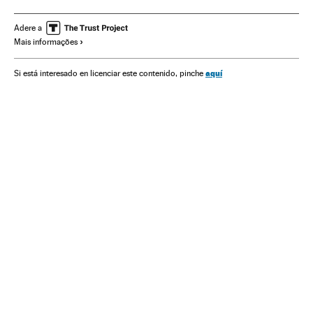
Daniel Ortega
OEA
América
América Latina
América Central
Repressão política
Crises políticas
Adere a
Mais informações
aquí
Si está interesado en licenciar este contenido, pinche