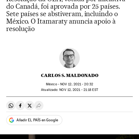
do Canadá, foi aprovada por 25 países.
Sete países se abstiveram, incluindo o
México. O Itamaraty anuncia apoio à
resolução
CARLOS S. MALDONADO
México -
NOV
12, 2021 - 20:32
atualizado:
NOV
12, 2021 - 21:18
EST
Compartir en Whatsapp
Compartir en Facebook
Compartir en Twitter
Desplegar Redes Sociales
Añadir EL PAÍS en Google