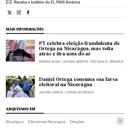
Receba o boletim do EL PAÍS América
Internacional El País Brasil en Twitter
Internacional El País Brasil en Instagram
Internacional El País Brasil en Facebook
MAIS INFORMAÇÕES
PT celebra eleição fraudulenta de
Ortega na Nicarágua, mas volta
atrás e tira nota do ar
MARINA ROSSI
/
AFONSO BENITES
| SÃO PAULO / BRASÍLIA
Daniel Ortega consuma sua farsa
eleitoral na Nicarágua
JACOBO GARCÍA
| CIDADE DO MÉXICO
ARQUIVADO EM
Nicarágua
Elecciones Nicaragua
Eleições