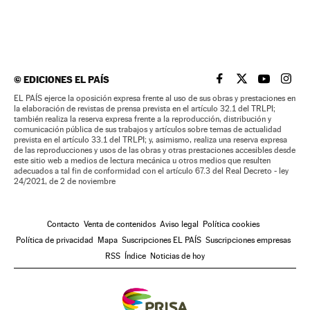
©
EDICIONES EL PAÍS
EL PAÍS BRASIL EN
EL PAÍS BRASI
EL PAÍS B
EL PA
EL PAÍS ejerce la oposición expresa frente al uso de sus obras y prestaciones en
la elaboración de revistas de prensa prevista en el artículo 32.1 del TRLPI;
también realiza la reserva expresa frente a la reproducción, distribución y
comunicación pública de sus trabajos y artículos sobre temas de actualidad
prevista en el artículo 33.1 del TRLPI; y, asimismo, realiza una reserva expresa
de las reproducciones y usos de las obras y otras prestaciones accesibles desde
este sitio web a medios de lectura mecánica u otros medios que resulten
adecuados a tal fin de conformidad con el artículo 67.3 del Real Decreto - ley
24/2021, de 2 de noviembre
Contacto
Venta de contenidos
Aviso legal
Política cookies
Política de privacidad
Mapa
Suscripciones EL PAÍS
Suscripciones empresas
RSS
Índice
Noticias de hoy