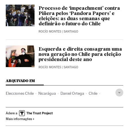
Processo de ‘impeachment’ contra
Piñera pelos ‘Pandora Papers’ e
eleições: as duas semanas que
definirão o futuro do Chile
ROCÍO MONTES
| SANTIAGO
Esquerda e direita consagram uma
nova geração no Chile para eleição
presidencial deste ano
ROCÍO MONTES
| SANTIAGO
ARQUIVADO EM
Elecciones Chile
Nicarágua
Daniel Ortega
Chile
Crises políticas
Eleições
Elecciones Nicaragua
Fraude eleitoral
América
América Latina
Adere a
Mais informações