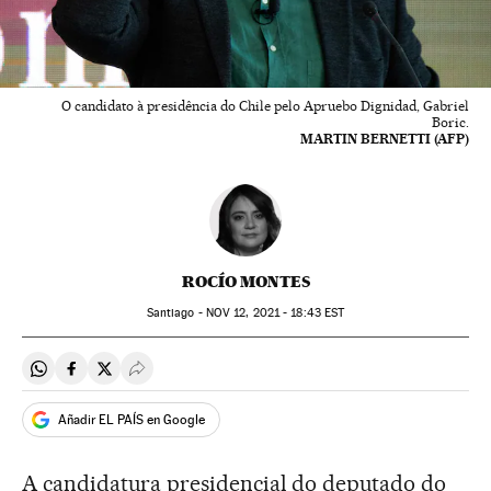
O candidato à presidência do Chile pelo Apruebo Dignidad, Gabriel
Boric.
MARTIN BERNETTI (AFP)
ROCÍO MONTES
Santiago -
NOV
12, 2021 - 18:43
EST
Compartir en Whatsapp
Compartir en Facebook
Compartir en Twitter
Desplegar Redes Sociales
Añadir EL PAÍS en Google
A candidatura presidencial do deputado do