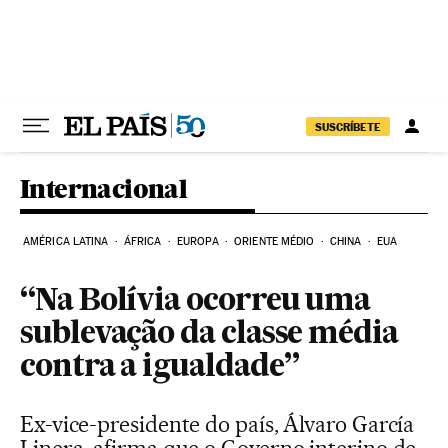
Pular para o conteúdo
SUSCRÍBETE
Internacional
AMÉRICA LATINA
ÁFRICA
EUROPA
ORIENTE MÉDIO
CHINA
EUA
“Na Bolívia ocorreu uma
sublevação da classe média
contra a igualdade”
Ex-vice-presidente do país, Álvaro García