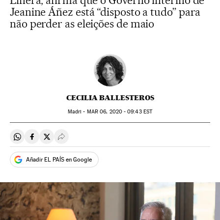
Linera, afirma que o Governo interino de
Jeanine Áñez está “disposto a tudo” para
não perder as eleições de maio
CECILIA BALLESTEROS
Madri -
MAR
06, 2020 - 09:43
EST
Compartir en Whatsapp
Compartir en Facebook
Compartir en Twitter
Desplegar Redes Sociales
Añadir EL PAÍS en Google