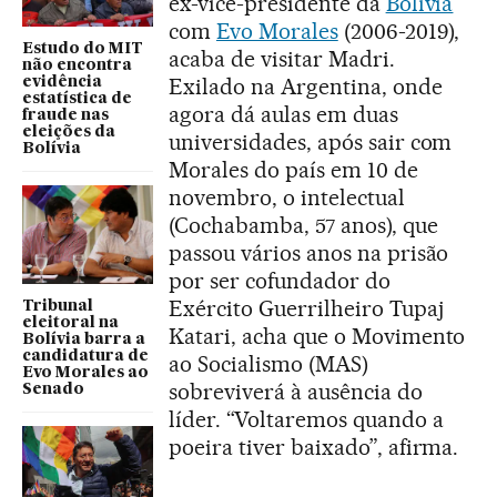
ex-vice-presidente da
Bolívia
com
Evo Morales
(2006-2019),
Estudo do MIT
acaba de visitar Madri.
não encontra
Exilado na Argentina, onde
evidência
estatística de
agora dá aulas em duas
fraude nas
eleições da
universidades, após sair com
Bolívia
Morales do país em 10 de
novembro, o intelectual
(Cochabamba, 57 anos), que
passou vários anos na prisão
por ser cofundador do
Exército Guerrilheiro Tupaj
Tribunal
eleitoral na
Katari, acha que o Movimento
Bolívia barra a
candidatura de
ao Socialismo (MAS)
Evo Morales ao
sobreviverá à ausência do
Senado
líder. “Voltaremos quando a
poeira tiver baixado”, afirma.