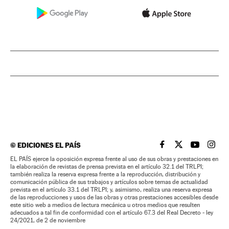
©
EDICIONES EL PAÍS
EL PAÍS BRASIL EN
EL PAÍS BRASI
EL PAÍS B
EL PA
EL PAÍS ejerce la oposición expresa frente al uso de sus obras y prestaciones en
la elaboración de revistas de prensa prevista en el artículo 32.1 del TRLPI;
también realiza la reserva expresa frente a la reproducción, distribución y
comunicación pública de sus trabajos y artículos sobre temas de actualidad
prevista en el artículo 33.1 del TRLPI; y, asimismo, realiza una reserva expresa
de las reproducciones y usos de las obras y otras prestaciones accesibles desde
este sitio web a medios de lectura mecánica u otros medios que resulten
adecuados a tal fin de conformidad con el artículo 67.3 del Real Decreto - ley
24/2021, de 2 de noviembre