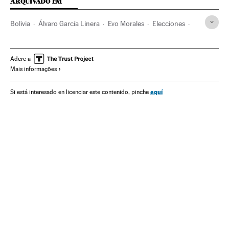
ARQUIVADO EM
Bolivia
Álvaro García Linera
Evo Morales
Elecciones
Latinoamérica
MAS
Jeanine Áñez
Elecciones Bolivia
Política
Malestar social
Fraude electoral
Luis Almagro
Adere a
Mais informações
Organización Estados Americanos
Golpes estado
Carlos Mesa
CEPAL
aquí
Si está interesado en licenciar este contenido, pinche