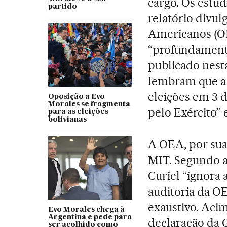
cargo. Os estud
partido
relatório divu
Americanos (
“profundamente
publicado nest
lembram que a 
eleições em 3 
Oposição a Evo
Morales se fragmenta
pelo Exército”
para as eleições
bolivianas
A OEA, por sua 
MIT. Segundo a
Curiel “ignora 
auditoria da OE
exaustivo. Acim
Evo Morales chega à
Argentina e pede para
declaração da 
ser acolhido como