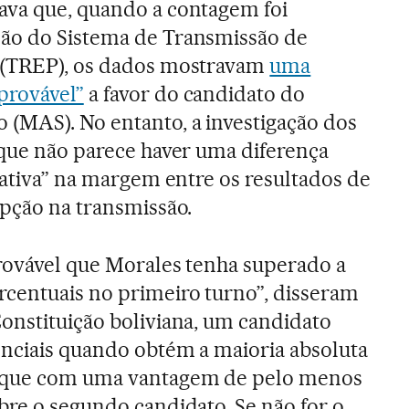
ava que, quando a contagem foi
ão do Sistema de Transmissão de
 (TREP), os dados mostravam
uma
provável”
a favor do candidato do
(MAS). No entanto, a investigação dos
 que não parece haver uma diferença
cativa” na margem entre os resultados de
upção na transmissão.
rovável que Morales tenha superado a
centuais no primeiro turno”, disseram
Constituição boliviana, um candidato
enciais quando obtém a maioria absoluta
e que com uma vantagem de pelo menos
bre o segundo candidato. Se não for o