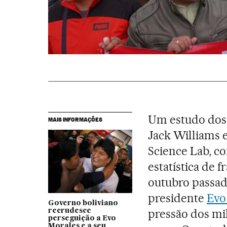
Um estudo dos e
MAIS INFORMAÇÕES
Jack Williams 
Science Lab, c
estatística de 
outubro passad
presidente
Evo
Governo boliviano
pressão dos mil
recrudesce
perseguição a Evo
Morales e a seu