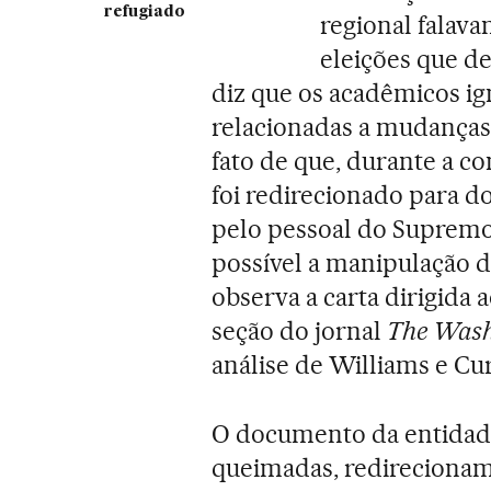
refugiado
regional falav
eleições que de
diz que os acadêmicos ig
relacionadas a mudanças n
fato de que, durante a c
foi redirecionado para d
pelo pessoal do Supremo 
possível a manipulação d
observa a carta dirigida
seção do jornal
The Wash
análise de Williams e Cur
O documento da entidade
queimadas, redirecioname