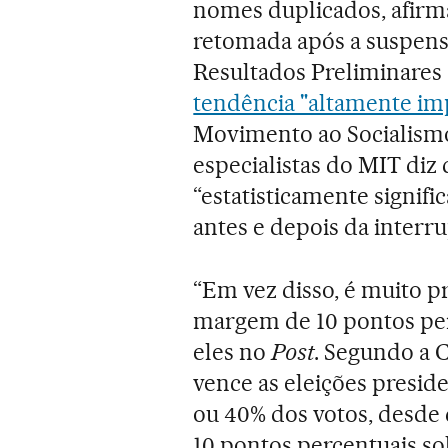
nomes duplicados, afirm
retomada após a suspens
Resultados Preliminares
tendência "altamente im
Movimento ao Socialismo 
especialistas do MIT diz
“estatisticamente signifi
antes e depois da interr
“Em vez disso, é muito p
margem de 10 pontos per
eles no
Post
. Segundo a 
vence as eleições presid
ou 40% dos votos, desd
10 pontos percentuais so