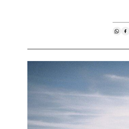
Compa
C