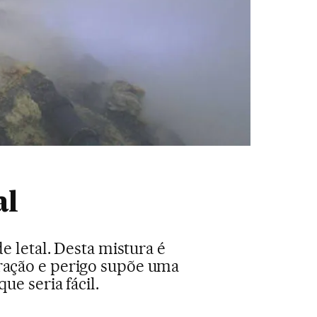
al
e letal. Desta mistura é
atração e perigo supõe uma
ue seria fácil.