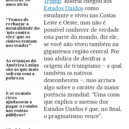
Trump
. Rodrik chegou aos
níveis de 30
anos atrás
Estados Unidos
como
estudante e viveu nas Costas
“Temos de
Leste e Oeste, mas não é
rechaçar a
possível conhecer de verdade
mentalidade do
‘nós contra
esta parte do mundo, diz ele,
eles’ que os
cínicos tentam
se você não viveu também na
nos vender”
gigantesca região central. Por
isso abdica de decifrar a
As crianças da
origem do trumpismo – a qual
América Latina
são as que mais
também os nativos
sofrem com a
pobreza
desconhecem –, mas arrisca
algo sobre o caráter da maior
potência mundial: “Uma coisa
E se os mais
ricos
que explica o sucesso dos
ajudassem a
pagar o rombo
Estados Unidos é que, no final,
nas contas
o pragmatismo vence”.
públicas?