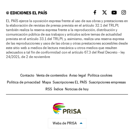
©
EDICIONES EL PAÍS
EL PAÍS BRASIL EN
EL PAÍS BRASI
EL PAÍS B
EL PA
EL PAÍS ejerce la oposición expresa frente al uso de sus obras y prestaciones en
la elaboración de revistas de prensa prevista en el artículo 32.1 del TRLPI;
también realiza la reserva expresa frente a la reproducción, distribución y
comunicación pública de sus trabajos y artículos sobre temas de actualidad
prevista en el artículo 33.1 del TRLPI; y, asimismo, realiza una reserva expresa
de las reproducciones y usos de las obras y otras prestaciones accesibles desde
este sitio web a medios de lectura mecánica u otros medios que resulten
adecuados a tal fin de conformidad con el artículo 67.3 del Real Decreto - ley
24/2021, de 2 de noviembre
Contacto
Venta de contenidos
Aviso legal
Política cookies
Política de privacidad
Mapa
Suscripciones EL PAÍS
Suscripciones empresas
RSS
Índice
Noticias de hoy
Webs de PRISA