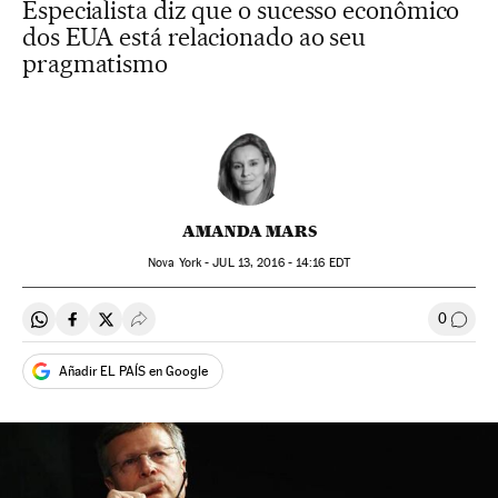
Especialista diz que o sucesso econômico
dos EUA está relacionado ao seu
pragmatismo
AMANDA MARS
Nova York -
JUL
13, 2016 - 14:16
EDT
0
Compartir en Whatsapp
Compartir en Facebook
Compartir en Twitter
Desplegar Redes Sociales
Comen
Añadir EL PAÍS en Google