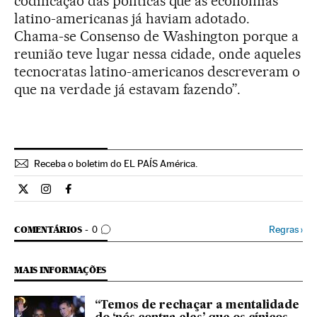
codificação das políticas que as economias
latino-americanas já haviam adotado.
Chama-se Consenso de Washington porque a
reunião teve lugar nessa cidade, onde aqueles
tecnocratas latino-americanos descreveram o
que na verdade já estavam fazendo”.
Receba o boletim do EL PAÍS América.
Economia El País Brasil en Twitter
Economia El País Brasil en Instagram
Economia El País Brasil en Facebook
COMENTÁRIOS
Regras
›
COMENTÁRIOS
0
MAIS INFORMAÇÕES
“Temos de rechaçar a mentalidade