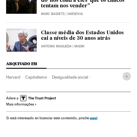
do ‘nós contra eles’ que os cínicos
tentam nos vender”
MARC BASSETS
| VARSÓVIA
Classe média dos Estados Unidos
cai a níveis de 30 anos atrás
ANTONIO MAQUEDA
| MADRI
ARQUIVADO EM
Harvard
Capitalismo
Desigualdade social
Globalização
Universidade
Estados Unidos
Educação superior
Sistema educativo
Ideologias
Adere a
Mais informações
Educação
América
Economia
Política
Sociedade
aquí
Si está interesado en licenciar este contenido, pinche