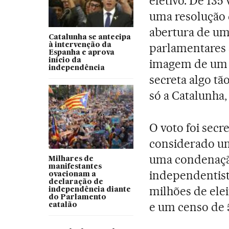
efetivo. De 135
uma resolução 
abertura de um
Catalunha se antecipa
parlamentares 
à intervenção da
Espanha e aprova
início da
imagem de um 
independência
secreta algo t
só a Catalunha
O voto foi sec
considerado um
uma condenação
Milhares de
manifestantes
independentist
ovacionam a
declaração de
milhões de ele
independência diante
do Parlamento
e um censo de 5
catalão