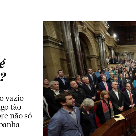
é
?
o vazio
lgo tão
re não só
spanha