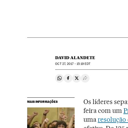
DAVID ALANDETE
OCT
27, 2017 - 15:19
EDT
Compartir en Whatsapp
Compartir en Facebook
Compartir en Twitter
Desplegar Redes Soci
Os líderes sepa
MAIS INFORMAÇÕES
feira com um
P
uma
resolução