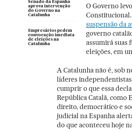
Senado da Espanha
O Governo levo
aprova intervenção
do Governo na
Constitucional
Catalunha
suspensão da 
Empresários pedem
governo catalã
convocação imediata
de eleições na
assumirá suas 
Catalunha
eleições, em u
A Catalunha não é, sob 
líderes independentistas 
cumprir o que essa decla
República Catalã, como 
direito, democrático e soc
judicial na Espanha aler
do que aconteceu hoje na