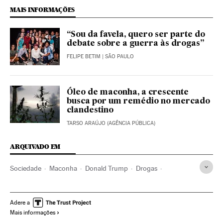
MAIS INFORMAÇÕES
“Sou da favela, quero ser parte do
debate sobre a guerra às drogas”
FELIPE BETIM
| SÃO PAULO
Óleo de maconha, a crescente
busca por um remédio no mercado
clandestino
TARSO ARAÚJO (AGÊNCIA PÚBLICA)
ARQUIVADO EM
Sociedade
Maconha
Donald Trump
Drogas
Califórnia
Estados Unidos
América do Norte
América
Problemas sociais
Justiça
Jeff Sessions
Adere a
Mais informações