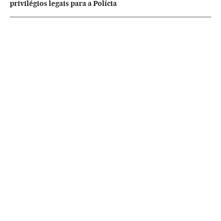
privilégios legais para a Polícia
NEWSLETTERS
Boletín de América
Cada semana en tu cuenta de correo una selección de las noticias,
reportajes y análisis de los periodistas de EL PAÍS con los acontecimientos
más relevantes del continente.