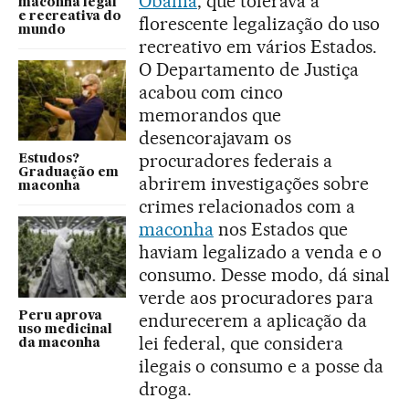
Obama
, que tolerava a
maconha legal
e recreativa do
florescente legalização do uso
mundo
recreativo em vários Estados.
O Departamento de Justiça
acabou com cinco
memorandos que
desencorajavam os
procuradores federais a
Estudos?
Graduação em
abrirem investigações sobre
maconha
crimes relacionados com a
maconha
nos Estados que
haviam legalizado a venda e o
consumo. Desse modo, dá sinal
verde aos procuradores para
Peru aprova
endurecerem a aplicação da
uso medicinal
lei federal, que considera
da maconha
ilegais o consumo e a posse da
droga.