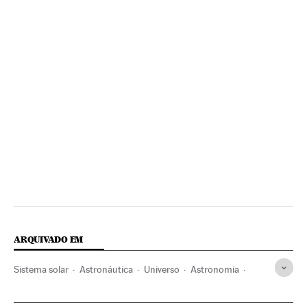
ARQUIVADO EM
Sistema solar
Astronáutica
Universo
Astronomia
Ciência
Neil Armstrong
A Lua
Satélites
ESA