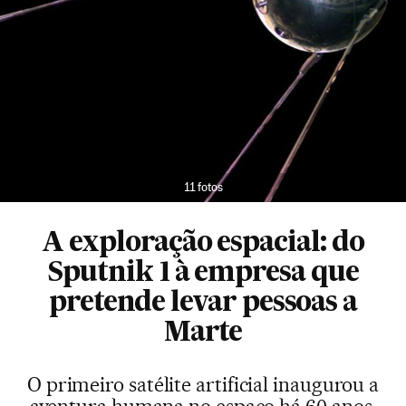
11 fotos
A exploração espacial: do
Sputnik 1 à empresa que
pretende levar pessoas a
Marte
O primeiro satélite artificial inaugurou a
aventura humana no espaço há 60 anos.