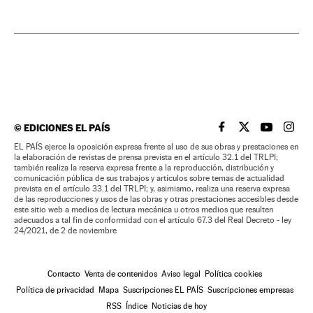
©
EDICIONES EL PAÍS
EL PAÍS BRASIL EN
EL PAÍS BRASI
EL PAÍS B
EL PA
EL PAÍS ejerce la oposición expresa frente al uso de sus obras y prestaciones en
la elaboración de revistas de prensa prevista en el artículo 32.1 del TRLPI;
también realiza la reserva expresa frente a la reproducción, distribución y
comunicación pública de sus trabajos y artículos sobre temas de actualidad
prevista en el artículo 33.1 del TRLPI; y, asimismo, realiza una reserva expresa
de las reproducciones y usos de las obras y otras prestaciones accesibles desde
este sitio web a medios de lectura mecánica u otros medios que resulten
adecuados a tal fin de conformidad con el artículo 67.3 del Real Decreto - ley
24/2021, de 2 de noviembre
Contacto
Venta de contenidos
Aviso legal
Política cookies
Política de privacidad
Mapa
Suscripciones EL PAÍS
Suscripciones empresas
RSS
Índice
Noticias de hoy