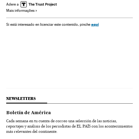
Astros
NASA
Rússia
Exploração espacial
Adere a
Mais informações
Agências espaciais
aquí
Si está interesado en licenciar este contenido, pinche
NEWSLETTERS
Boletín de América
Cada semana en tu cuenta de correo una selección de las noticias,
reportajes y análisis de los periodistas de EL PAÍS con los acontecimientos
más relevantes del continente.